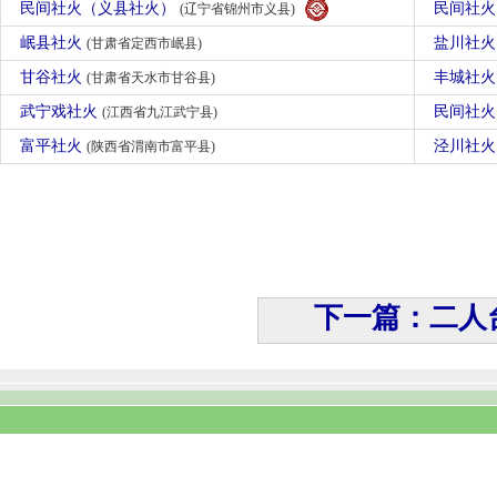
民间社火（义县社火）
民间社
(辽宁省锦州市义县)
岷县社火
盐川社
(甘肃省定西市岷县)
甘谷社火
丰城社
(甘肃省天水市甘谷县)
武宁戏社火
民间社
(江西省九江武宁县)
富平社火
泾川社
(陕西省渭南市富平县)
下一篇：二人