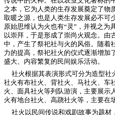
传说中的火神。在以农业文化著称的
之本，它为人类的生存发展奠定了物
取暖之源，也是人类生存发展必不可
原始思维认为火也有“灵”，并视之为
以崇拜，于是形成了崇尚火观念。由
中，产生了祭祀社与火的风俗。随着
力的提高，祭祀社火的仪式逐渐增加
盛大、内容繁复的民间娱乐活动。
社火根据其表演形式可分为造型社
社火有布社火、背社火、马社火、车
火、面具社火等列队游演，主要展示
火有地台社火、高跷社火等，主要在
社火以民间传说和戏剧故事为题材