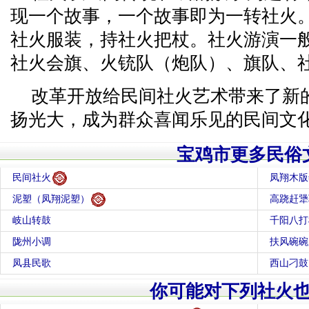
现一个故事，一个故事即为一转社火
社火服装，持社火把杖。社火游演一
社火会旗、火铳队（炮队）、旗队、
改革开放给民间社火艺术带来了新
扬光大，成为群众喜闻乐见的民间文
宝鸡市更多民俗
民间社火
凤翔木版
泥塑（凤翔泥塑）
高跷赶犟
岐山转鼓
千阳八打
陇州小调
扶风碗碗
凤县民歌
西山刁鼓
你可能对下列社火