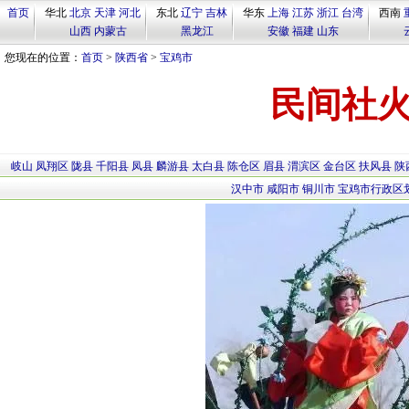
首页
华北
北京
天津
河北
东北
辽宁
吉林
华东
上海
江苏
浙江
台湾
西南
山西
内蒙古
黑龙江
安徽
福建
山东
您现在的位置：
首页
>
陕西省
>
宝鸡市
民间社
岐山
凤翔区
陇县
千阳县
凤县
麟游县
太白县
陈仓区
眉县
渭滨区
金台区
扶风县
陕
汉中市
咸阳市
铜川市
宝鸡市行政区