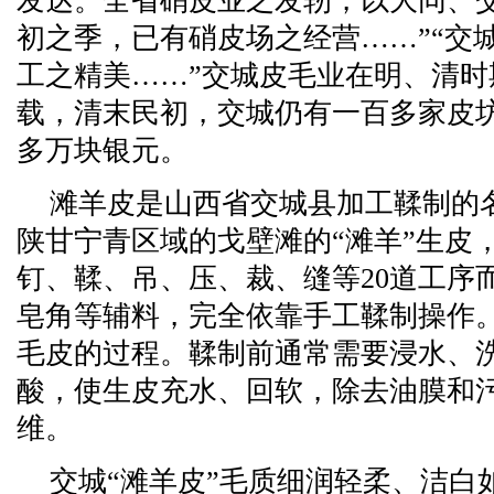
发达。全省硝皮业之发轫，以大同、
初之季，已有硝皮场之经营……”“交
工之精美……”交城皮毛业在明、清
载，清末民初，交城仍有一百多家皮
多万块银元。
滩羊皮是山西省交城县加工鞣制的
陕甘宁青区域的戈壁滩的“滩羊”生皮
钉、鞣、吊、压、裁、缝等20道工序
皂角等辅料，完全依靠手工鞣制操作
毛皮的过程。鞣制前通常需要浸水、
酸，使生皮充水、回软，除去油膜和
维。
交城“滩羊皮”毛质细润轻柔、洁白