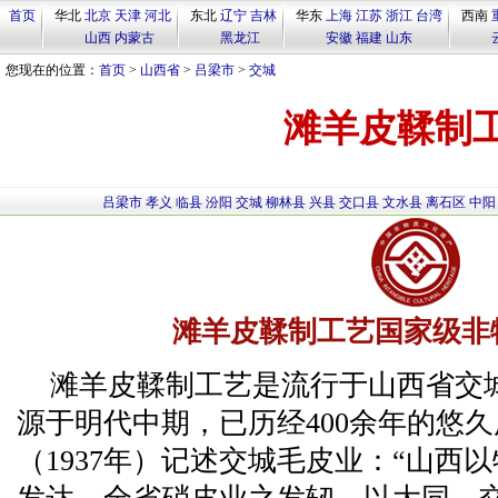
首页
华北
北京
天津
河北
东北
辽宁
吉林
华东
上海
江苏
浙江
台湾
西南
山西
内蒙古
黑龙江
安徽
福建
山东
您现在的位置：
首页
>
山西省
>
吕梁市
>
交城
滩羊皮鞣制
吕梁市
孝义
临县
汾阳
交城
柳林县
兴县
交口县
文水县
离石区
中阳
滩羊皮鞣制工艺国家级非
滩羊皮鞣制工艺是流行于山西省交
源于明代中期，已历经400余年的悠
（1937年）记述交城毛皮业：“山西