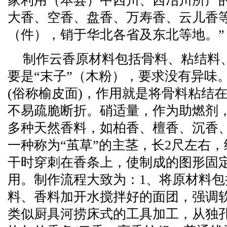
家利用（本县）中西川、西冶川所产
大香、空香、盘香、万寿香、云儿香等，
（件），销于华北各省及东北等地。”
制作云香原材料包括骨料、粘结料
要是“末子”（木粉），要求没有异味
(俗称榆皮面)，作用就是将骨料粘结
不易疏脆断折。硝适量，作为助燃剂，
多种天然香料，如柏香、檀香、沉香、
一种称为“茧草”的主茎，长2尺左右
干时穿刺在香条上，使制成的图形固
用。制作流程大致为：1、将原材料
料、香料加开水搅拌好的面团，强调
类似厨具河捞床式的工具加工，从独