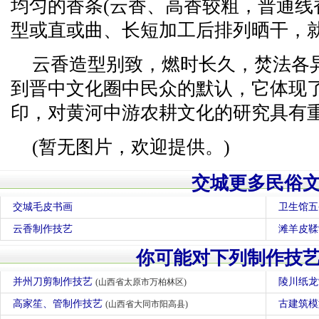
均匀的香条(云香、高香较粗，普通线
型或直或曲、长短加工后排列晒干，
云香造型别致，燃时长久，焚法各
到晋中文化圈中民众的默认，它体现
印，对黄河中游农耕文化的研究具有
(暂无图片，欢迎提供。)
交城更多民俗
交城毛皮书画
卫生馆五
云香制作技艺
滩羊皮鞣
你可能对下列制作技
并州刀剪制作技艺
陵川纸
(山西省太原市万柏林区)
高家笙、管制作技艺
古建筑
(山西省大同市阳高县)