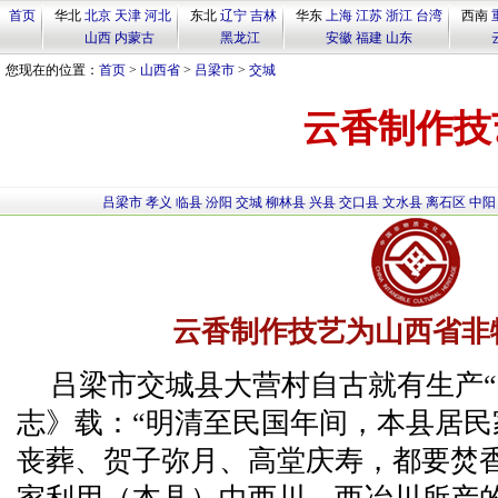
首页
华北
北京
天津
河北
东北
辽宁
吉林
华东
上海
江苏
浙江
台湾
西南
山西
内蒙古
黑龙江
安徽
福建
山东
您现在的位置：
首页
>
山西省
>
吕梁市
>
交城
云香制作技
吕梁市
孝义
临县
汾阳
交城
柳林县
兴县
交口县
文水县
离石区
中阳
云香制作技艺为山西省非
吕梁市交城县大营村自古就有生产“
志》载：“明清至民国年间，本县居
丧葬、贺子弥月、高堂庆寿，都要焚