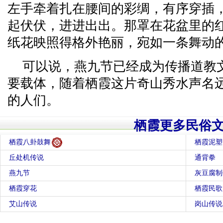
左手牵着扎在腰间的彩绸，有序穿插
起伏伏，进进出出。那罩在花盆里的
纸花映照得格外艳丽，宛如一条舞动
可以说，燕九节已经成为传播道教
要载体，随着栖霞这片奇山秀水声名
的人们。
栖霞更多民俗
栖霞八卦鼓舞
栖霞泥塑
丘处机传说
通背拳
燕九节
灰豆腐制
栖霞穿花
栖霞民歌
艾山传说
岗山传说