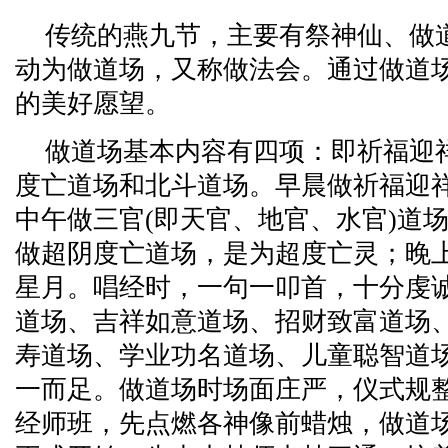
传统的燕九节，主要有祭神仙、做
动为做道场，又称做法会。通过做道
的美好愿望。
做道场基本内容有四项：即祈福迎
度亡道场和北斗道场。早晨做祈福迎
中午做三官(即天官、地官、水官)道
做超阴度亡道场，是为超度亡灵；晚
星月。唱经时，一句一叩首，十分虔
道场、吉祥如意道场、招财致富道场
寿道场、学业功名道场、儿童聪智道
一而足。做道场时场面庄严，仪式规
经师班，先点燃各神像前蜡烛，做道