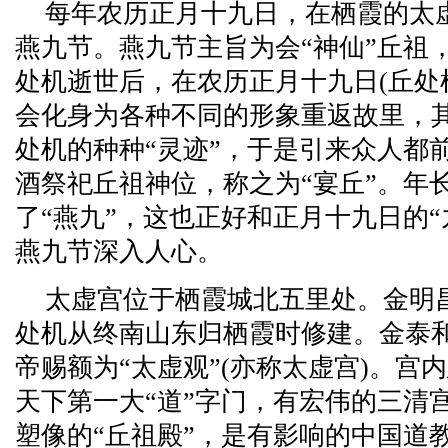
每年农历正月十九日，在栖霞的太
燕九节。燕九节主旨为会“神仙”丘祖
处机逝世后，在农历正月十九日(丘处
会化身为各种不同的形象重返故里，
处机的种种“灵迹”，于是引来众人都
酒祭祀丘祖神位，称之为“宴丘”。年长
了“燕九”，这也正好和正月十九日的
燕九节深入人心。
太虚宫位于栖霞城北五里处。金明昌二
处机从终南山东归栖霞时修建。金泰和八
帝赐额为“太虚观”(亦称太虚宫)。宫
天下第一大“道”字门，有宏伟的三清
塑像的“丘祖殿”，是有影响的中国道