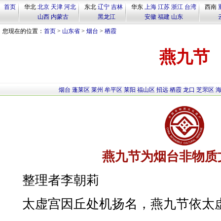
首页
华北
北京
天津
河北
东北
辽宁
吉林
华东
上海
江苏
浙江
台湾
西南
山西
内蒙古
黑龙江
安徽
福建
山东
您现在的位置：
首页
>
山东省
>
烟台
>
栖霞
燕九节
烟台
蓬莱区
莱州
牟平区
莱阳
福山区
招远
栖霞
龙口
芝罘区
燕九节为烟台非物质
整理者李朝莉
太虚宫因丘处机扬名，燕九节依太