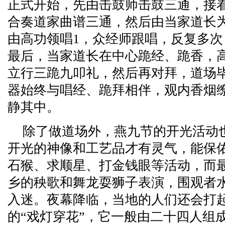
正式开始，先由击鼓师击鼓三通，接
合奏道家曲谱三通，然后由当家道长
由高功领唱1，众经师跟唱，反复多
最后，当家道长在中心跪经、跪香，
立行三跪九叩礼，然后再对拜，道场
器始终与唱经、跪拜相伴，观内香烟
静其中。
除了做道场外，燕九节的开光活动
开光的神像和工艺品才有灵气，能保
石猴、求顺星、打金钱眼等活动，而
乡的秧歌和舞龙耍狮子表演，围观者
入迷。夜幕降临，当地的人们还会打
的“戏灯穿花”，它一般由二十四人组