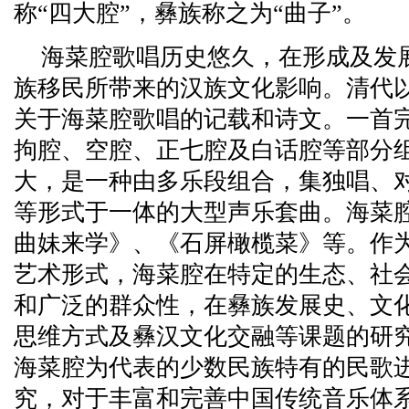
称“四大腔”，彝族称之为“曲子”。
海菜腔歌唱历史悠久，在形成及发
族移民所带来的汉族文化影响。清代
关于海菜腔歌唱的记载和诗文。一首
拘腔、空腔、正七腔及白话腔等部分
大，是一种由多乐段组合，集独唱、
等形式于一体的大型声乐套曲。海菜
曲妹来学》、《石屏橄榄菜》等。作
艺术形式，海菜腔在特定的生态、社
和广泛的群众性，在彝族发展史、文
思维方式及彝汉文化交融等课题的研
海菜腔为代表的少数民族特有的民歌
究，对于丰富和完善中国传统音乐体