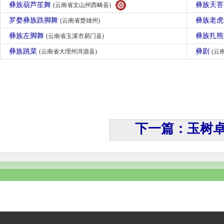
彝族葫芦笙舞
彝族天
(云南省文山州西畴县)
罗婺彝族跌脚舞
彝族老
(云南省楚雄州)
彝族左脚舞
彝族扎
(云南省玉溪市易门县)
彝族跳菜
彝剧
(云南省大理州洱源县)
(云
下一篇：玉树