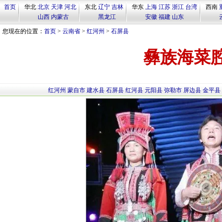
首页
华北
北京
天津
河北
东北
辽宁
吉林
华东
上海
江苏
浙江
台湾
西南
山西
内蒙古
黑龙江
安徽
福建
山东
您现在的位置：
首页
>
云南省
>
红河州
>
石屏县
彝族海菜
红河州
蒙自市
建水县
石屏县
红河县
元阳县
弥勒市
屏边县
金平县