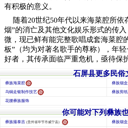
有积极的意义。
随着20世纪50年代以来海菜腔所
烟”的消亡及其他文化娱乐形式的传
微，现已鲜有能完整歌唱成套海菜腔的
板”（均为对著名歌手的尊称），年
好者，其传承面临严重危机，亟待保
石屏县更多民俗
彝族海菜腔
彝族烟盒
乌铜走银制作技艺
彝族剪纸
花腰彝族服饰
你可能对下列彝族
彝族撮泰吉
彝族烟
(贵州省毕节市威宁县)