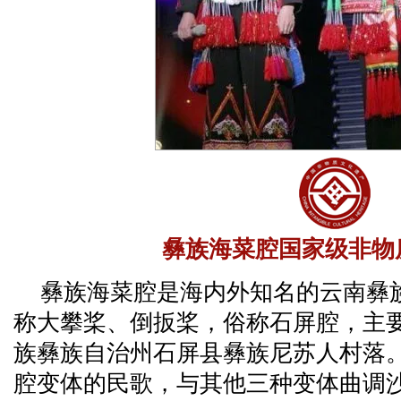
彝族海菜腔国家级非物
彝族海菜腔是海内外知名的云南彝
称大攀桨、倒扳桨，俗称石屏腔，主
族彝族自治州石屏县彝族尼苏人村落
腔变体的民歌，与其他三种变体曲调