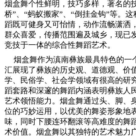
烟盒舞个性鲜明，技巧多样，著名的技
桥”、“蚂蚁搬家”、“倒挂金钩”等。
蹈既可健身又可怡情，动作流畅潇洒
群众喜爱，传播范围遍及城乡，现已
竞技于一体的综合性舞蹈艺术。
烟盒舞作为滇南彝族最具特色的一
汇展现了彝族的历史观、道德观、价
学、民俗学、社会学领域有很高的研
蹈套路和深邃的舞蹈内涵表明彝族人
艺术领悟能力。烟盒舞通过头、脚、
位的巧妙运用，以优美的舞姿形象地
味，同时下腰连环翻滚等高难度的舞
术价值。烟盒舞以其独特的艺术魅力