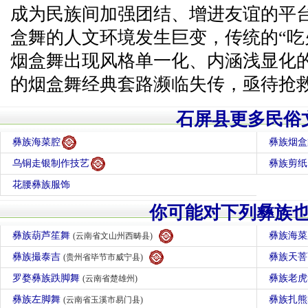
成为民族间加强团结、增进友谊的平
盒舞的人文环境发生巨变，传统的“吃
烟盒舞出现风格单一化、内涵浅显化
的烟盒舞经典套路濒临失传，亟待抢
石屏县更多民俗
彝族海菜腔
彝族烟盒
乌铜走银制作技艺
彝族剪纸
花腰彝族服饰
你可能对下列彝族
彝族葫芦笙舞
彝族海
(云南省文山州西畴县)
彝族撮泰吉
彝族天
(贵州省毕节市威宁县)
罗婺彝族跌脚舞
彝族老
(云南省楚雄州)
彝族左脚舞
彝族扎
(云南省玉溪市易门县)