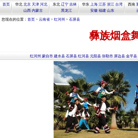
首页
华北
北京
天津
河北
东北
辽宁
吉林
华东
上海
江苏
浙江
台湾
西南
山西
内蒙古
黑龙江
安徽
福建
山东
您现在的位置：
首页
>
云南省
>
红河州
>
石屏县
彝族烟盒
红河州
蒙自市
建水县
石屏县
红河县
元阳县
弥勒市
屏边县
金平县