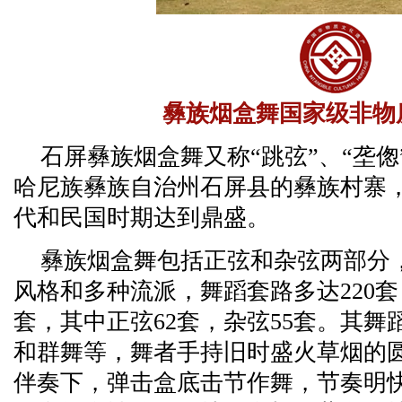
彝族烟盒舞国家级非物
石屏彝族烟盒舞又称“跳弦”、“垄
哈尼族彝族自治州石屏县的彝族村寨
代和民国时期达到鼎盛。
彝族烟盒舞包括正弦和杂弦两部分
风格和多种流派，舞蹈套路多达220套
套，其中正弦62套，杂弦55套。其
和群舞等，舞者手持旧时盛火草烟的
伴奏下，弹击盒底击节作舞，节奏明