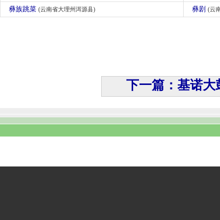
彝族跳菜
彝剧
(云南省大理州洱源县)
(云
下一篇：基诺大