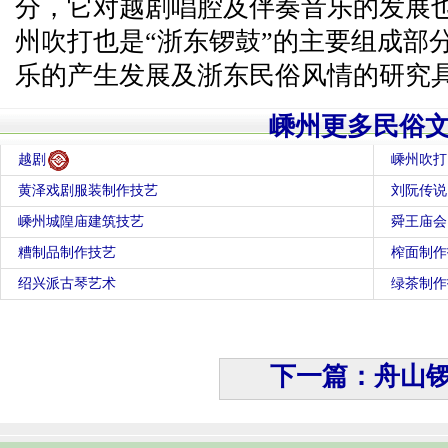
分，它对越剧唱腔及伴奏音乐的发展
州吹打也是“浙东锣鼓”的主要组成部
乐的产生发展及浙东民俗风情的研究
嵊州更多民俗
越剧
嵊州吹打
黄泽戏剧服装制作技艺
刘阮传说
嵊州城隍庙建筑技艺
舜王庙会
糟制品制作技艺
榨面制作
绍兴派古琴艺术
绿茶制作
下一篇：舟山