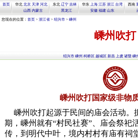
首页
华北
北京
天津
河北
东北
辽宁
吉林
华东
上海
江苏
浙江
台湾
西南
山西
内蒙古
黑龙江
安徽
福建
山东
您现在的位置：
首页
>
浙江省
>
绍兴市
>
嵊州
嵊州吹打
绍兴市
嵊州
柯桥区
越城区
新昌
上虞
诸暨
嵊
嵊州吹打国家级非物
嵊州吹打起源于民间的庙会活动。
期，嵊州就有“村民社赛”、庙会祭祀
传，到明代中叶，境内村村有庙有祠