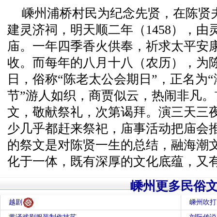
嵊州浦桥村民为纪念先贤，在陈贤
建灵济祠，明天顺二年（1458），
庙。一年四季香火供奉，祈求太平安
收。而每年的八月十八（农历），为
日，俗称“陈老太公会期日”，正名为“
节”游人如织，商贾似云，热闹非凡
文，敬献祭礼，次第谒拜。演三天三
少几乎都赶来祭祀，庙事活动把庙会
的祭文是对陈贤一生的总结，融海潮
化于一体，既有深厚的文化底蕴，又
嵊州更多民俗
越剧
嵊州吹打