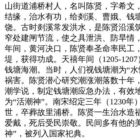
山街道浦桥村人，名叫陈贤，字希文
结缘，治水有功，给剡溪、曹娥、钱
饶。古时剡溪常发洪水，是陈贤沿溪
窄处建闸节流，使之具泄洪、防旱情
年间，黄河决口，陈贤奉圣命率民工
堤，获得功成。天禧年间（1205-12
钱塘海潮。当时，人们视钱塘潮为“水
祸害。陈贤潜心研究潮涨潮落数十年
潮学说，制定钱塘潮应急办法，有效
为“活潮神”。南宋绍定三年（1230
世，卒葬故里浦桥。陈贤一生治水造
爱戴，死后受民崇敬。民间多有他的
神”，被列入国家祀典。