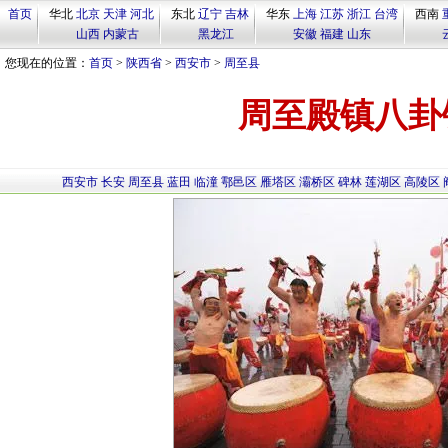
首页
华北
北京
天津
河北
东北
辽宁
吉林
华东
上海
江苏
浙江
台湾
西南
山西
内蒙古
黑龙江
安徽
福建
山东
您现在的位置：
首页
>
陕西省
>
西安市
>
周至县
周至殿镇八卦
西安市
长安
周至县
蓝田
临潼
鄠邑区
雁塔区
灞桥区
碑林
莲湖区
高陵区