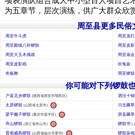
项表演队组合成大中小型百人项目艺
为五章节，层次演练，供广大群众欣
周至县更多民俗
周至牛斗虎
周至龙灯
周至殿镇八卦锣鼓
周至皮影
周至大玉木偶戏
周至庙会
周至皮影戏
吹龟兹
夹板舞
周至锣鼓
你可能对下列锣鼓
户县北乡锣鼓
泗泾十
(陕西省西安市鄠邑区)
太原锣鼓
川北薅
(山西省太原市)
梁平癞子锣鼓
房县薅
(重庆市梁平区)
舟山锣鼓
锣鼓书
(浙江省舟山市)
(
晋南威风锣鼓
锣鼓杂
(山西省临汾市霍州)