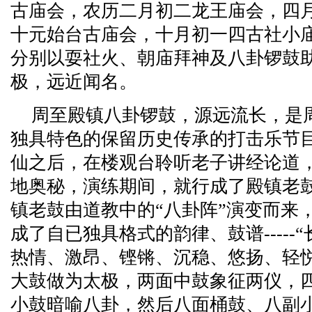
古庙会，农历二月初二龙王庙会，四
十元始台古庙会，十月初一四古社小
分别以耍社火、朝庙拜神及八卦锣鼓
极，远近闻名。
周至殿镇八卦锣鼓，源远流长，是
独具特色的保留历史传承的打击乐节
仙之后，在楼观台聆听老子讲经论道
地奥秘，演练期间，就行成了殿镇老鼓的
镇老鼓由道教中的“八卦阵”演变而来
成了自已独具格式的韵律、鼓谱-----
热情、激昂、铿锵、沉稳、悠扬、轻
大鼓做为太极，两面中鼓象征两仪，
小鼓暗喻八卦，然后八面桶鼓、八副