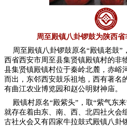
周至殿镇八卦锣鼓为陕西省
周至殿镇八卦锣鼓原名“殿镇老鼓”
西省西安市周至县集贤镇殿镇村的非
县集贤镇殿镇村位于秦岭北麓，赤峪
而出，东邻西安鼓乐祖地，西有著名
有曲江农业博览园和赵公明财神庙。
殿镇村原名“殿紫头”，取“紫气东
就存在着由东、南、西、北四社火会
古社火会又有四家牛拉鼓式殿镇八卦