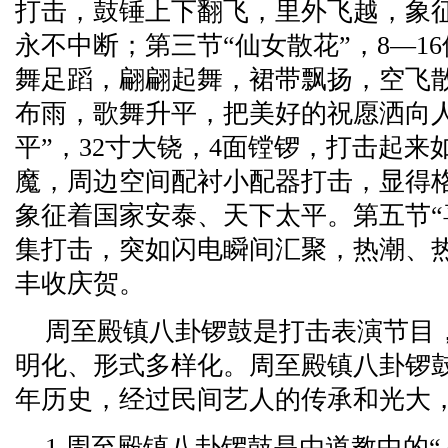
打击，鼓锤上下翻飞，里外飞越，象
永不中断；第三节“仙女散花”，8—1
舞足蹈，翩翩起舞，裙带飘扬，空飞
布雨，歌舞升平，把美好的祝愿洒向人
平”，32寸大铙，4面镗锣，打击起
魔，周边空间配衬小配器打击，显得
象征着国家安泰、天下太平。第五节“
集打击，突如闪电瞬间汇聚，热潮、
丰收庆贺。
周至殿镇八卦锣鼓是打击表演节目
明化、形式多样化。周至殿镇八卦锣鼓
年历史，经过民间艺人的传承和光大
1.周至殿镇八卦锣鼓是由道教中的