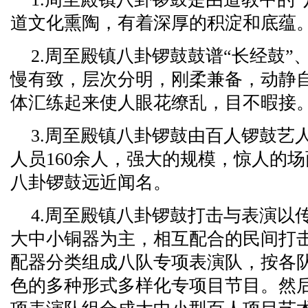
道文化熏陶，有着深厚的积淀和底蕴
2.周至殿镇八卦锣鼓鼓谱“长经鼓”
慢有致，层次分明，刚柔兼备，动静
体汇练起来使人眼花缭乱，目不暇接
3.周至殿镇八卦锣鼓由百人锣鼓艺
人员160余人，强大的规模，惊人的
八卦锣鼓远近闻名。
4.周至殿镇八卦锣鼓打击与表演以
大中小铜器为主，相互配合的民间打
配器分类组成八队专项表演队，按各
色的多种形式多样化专项目节目。然