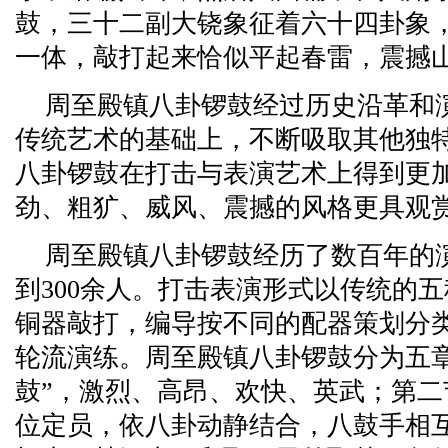
鼓，三十二副大铙象征着六十四卦象
一体，敲打起来恰似平起春雷，震撼
周至殿镇八卦锣鼓经过历史沿革和
传统艺术的基础上，不断吸取其他独
八卦锣鼓在打击与表演艺术上得到更
劲、粗犷、威风、震撼的风格更具观
周至殿镇八卦锣鼓经历了数百年的
到300余人。打击表演形式以传统的
铜器敲打，编导按不同的配器策划分
轮流演练。周至殿镇八卦锣鼓分为五章
鼓”，激烈、高昂、欢快、英武；第二
位定员，依八卦动静结合，八鼓手相