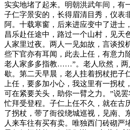
实实地堵了起来。明朝洪武年间，有
子仁字景安的，长得眉清目秀，仪表
阿。十载寒窗，后来进应变中了进士
昌乐赴任途中，路过一个山村，见天
人家里过夜。两人一见如故，言谈投
些下官亦有耳闻，此去上任，有意力
老人家多多指教……”。老人欣然，
歇。第二天早晨，老人拄着拐杖把子
上任，要多加小心，我这里有一拐杖
可在紧要关头，助你一臂之力。”说
忙拜受登程。子仁上任不久，就在古
了拐杖，带了衙役绕城巡视，见南、
人来车往有买有卖。唯独西门砖砌严