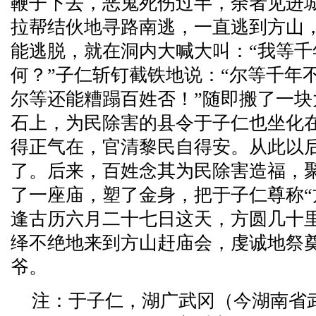
鞭子下去，恶鬼死伤过半，余者见进
拉帮结伙地寻路南逃，一直逃到方山
能逃脱，就在洞内大喊大叫：“我等千
何？”子仁斩钉截铁地说：“尔等千年
尔等还能糟蹋百姓否！”随即搬了一
石上，为民除害的县令于子仁也坐化
得正气在，官清黎民自得安。从此以
了。后来，百姓念其为民除害造福，
了一座庙，塑了金身，把于子仁尊称“
逢古历六月二十七日这天，方圆几十
绎不绝地来到方山赶庙会，虔诚地祭
爷。
注：于子仁，湖广武冈（今湖南省