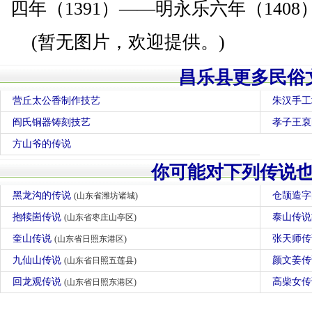
四年（1391）——明永乐六年（140
(暂无图片，欢迎提供。)
昌乐县更多民俗
营丘太公香制作技艺
朱汉手工
阎氏铜器铸刻技艺
孝子王裒
方山爷的传说
你可能对下列传说
黑龙沟的传说
仓颉造
(山东省潍坊诸城)
抱犊崮传说
泰山传
(山东省枣庄山亭区)
奎山传说
张天师
(山东省日照东港区)
九仙山传说
颜文姜
(山东省日照五莲县)
回龙观传说
高柴女
(山东省日照东港区)