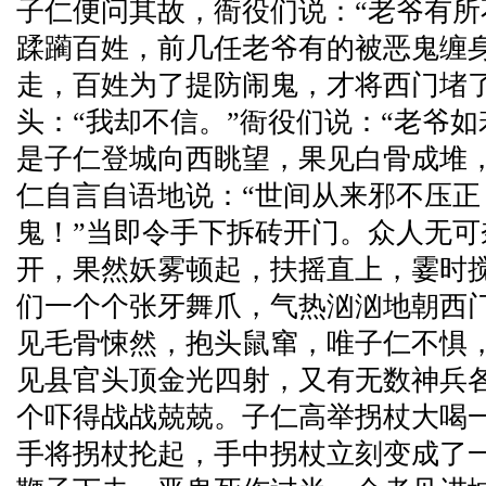
子仁便问其故，衙役们说：“老爷有
蹂躏百姓，前几任老爷有的被恶鬼缠
走，百姓为了提防闹鬼，才将西门堵
头：“我却不信。”衙役们说：“老爷
是子仁登城向西眺望，果见白骨成堆
仁自言自语地说：“世间从来邪不压
鬼！”当即令手下拆砖开门。众人无
开，果然妖雾顿起，扶摇直上，霎时
们一个个张牙舞爪，气热汹汹地朝西
见毛骨悚然，抱头鼠窜，唯子仁不惧
见县官头顶金光四射，又有无数神兵
个吓得战战兢兢。子仁高举拐杖大喝
手将拐杖抡起，手中拐杖立刻变成了