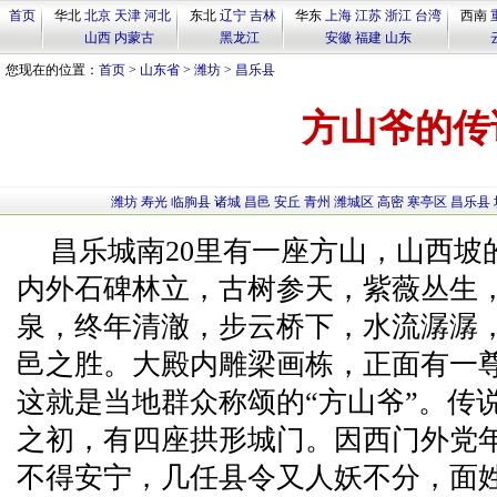
首页
华北
北京
天津
河北
东北
辽宁
吉林
华东
上海
江苏
浙江
台湾
西南
山西
内蒙古
黑龙江
安徽
福建
山东
您现在的位置：
首页
>
山东省
>
潍坊
>
昌乐县
方山爷的传
潍坊
寿光
临朐县
诸城
昌邑
安丘
青州
潍城区
高密
寒亭区
昌乐县
昌乐城南20里有一座方山，山西坡
内外石碑林立，古树参天，紫薇丛生
泉，终年清澈，步云桥下，水流潺潺
邑之胜。大殿内雕梁画栋，正面有一
这就是当地群众称颂的“方山爷”。传
之初，有四座拱形城门。因西门外党
不得安宁，几任县令又人妖不分，面