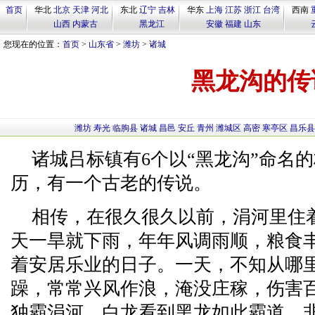
首页
华北
北京
天津
河北
东北
辽宁
吉林
华东
上海
江苏
浙江
台湾
西南
山西
内蒙古
黑龙江
安徽
福建
山东
您现在的位置：
首页
>
山东省
>
潍坊
>
诸城
黑龙沟的传
潍坊
寿光
临朐县
诸城
昌邑
安丘
青州
潍城区
高密
寒亭区
昌乐县
诸城吕标镇有6个以“黑龙沟”命名的
历，有一个古老的传说。
相传，在很久很久以前，涓河里住
天一旱就下雨，年年风调雨顺，粮食
着安居乐业的日子。一天，不知从哪
躁，常常兴风作浪，淹没庄稼，伤害
独霸涓河。白龙看到黑龙如此霸道，