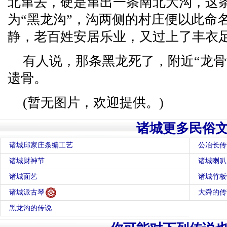
北窜去，硬是窜出一条南北大沟，这
为“黑龙沟”，沟两侧的村庄便以此命
静，老百姓安居乐业，又过上了丰衣
有人说，那条黑龙死了，附近“龙骨
遗骨。
(暂无图片，欢迎提供。)
诸城更多民俗
诸城邱家庄条编工艺
公冶长传
诸城财神节
诸城喇叭
诸城面艺
诸城竹板
诸城派古琴
大舜的传
黑龙沟的传说