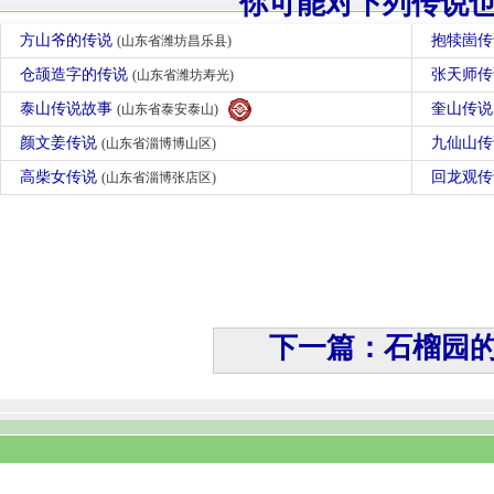
你可能对下列传说
方山爷的传说
抱犊崮
(山东省潍坊昌乐县)
仓颉造字的传说
张天师
(山东省潍坊寿光)
泰山传说故事
奎山传
(山东省泰安泰山)
颜文姜传说
九仙山
(山东省淄博博山区)
高柴女传说
回龙观
(山东省淄博张店区)
下一篇：石榴园