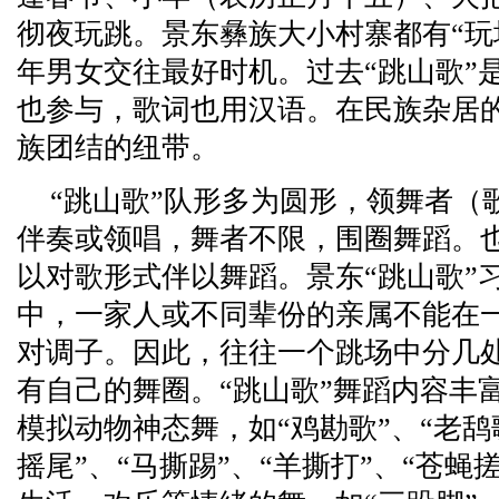
彻夜玩跳。景东彝族大小村寨都有“玩
年男女交往最好时机。过去“跳山歌”
也参与，歌词也用汉语。在民族杂居的
族团结的纽带。
“跳山歌”队形多为圆形，领舞者（
伴奏或领唱，舞者不限，围圈舞蹈。
以对歌形式伴以舞蹈。景东“跳山歌”
中，一家人或不同辈份的亲属不能在
对调子。因此，往往一个跳场中分几
有自己的舞圈。“跳山歌”舞蹈内容丰
模拟动物神态舞，如“鸡勘歌”、“老鸹
摇尾”、“马撕踢”、“羊撕打”、“苍