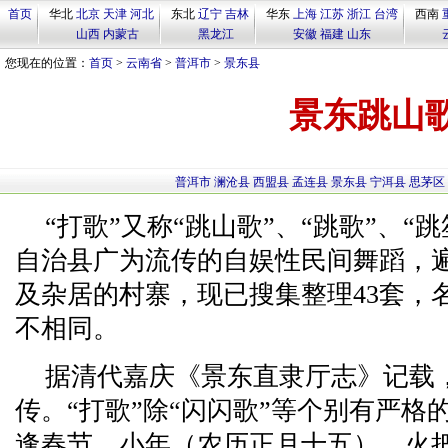
首页
华北
北京
天津
河北
东北
辽宁
吉林
华东
上海
江苏
浙江
台湾
西南
山西
内蒙古
黑龙江
安徽
福建
山东
您现在的位置：
首页
>
云南省
>
普洱市
>
景东县
景东跳山
普洱市
澜沧县
西盟县
孟连县
景东县
宁洱县
思茅区
“打歌”又称“跳山歌”、“跳歌”、“
自治县广为流传的自娱性民间舞蹈，
及杂居的村寨，现已搜集整理43套，
不相同。
据清代嘉庆《景东直隶厅志》记载，
传。“打歌”除“闪闪歌”等个别有严
逢春节、小年（农历正月十五）、火