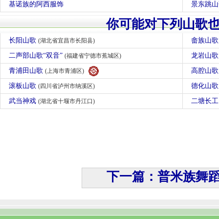
基诺族的阿西服饰
景东跳山
你可能对下列山歌
长阳山歌
畲族山
(湖北省宜昌市长阳县)
二声部山歌“双音”
龙岩山
(福建省宁德市蕉城区)
青浦田山歌
高腔山
(上海市青浦区)
滚板山歌
德化山
(四川省泸州市纳溪区)
武当神戏
二塘长
(湖北省十堰市丹江口)
下一篇：普米族舞蹈