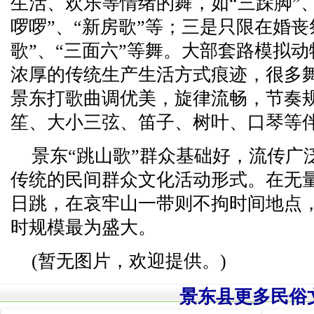
生活、欢乐等情绪的舞，如“三跺脚”、
啰啰”、“新房歌”等；三是只限在婚丧
歌”、“三面六”等舞。大部套路模拟
浓厚的传统生产生活方式痕迹，很多
景东打歌曲调优美，旋律流畅，节奏
笙、大小三弦、笛子、树叶、口琴等
景东“跳山歌”群众基础好，流传广
传统的民间群众文化活动形式。在无
日跳，在哀牢山一带则不拘时间地点
时规模最为盛大。
(暂无图片，欢迎提供。)
景东县更多民俗