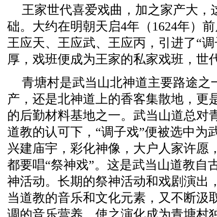
王家世代喜爱戏曲，加之家产大，
础。大约在明朝天启4年（1624年）
王应天、王应武、王应丙，引进了“调
厚，戏班便成为王家的私家戏班，世
青塘村是武当山北神道主要路途之
产，还是北神道上的香客集散地，更
的后勤材料基地之一。武当山道总对
道教的认可下，“调子戏”便被选中为
兴建庙宇，彩化神像，大户人家许愿
都要唱“祭神戏”。这是武当山道教自
神活动。长期的祭神活动和戏剧演出，
当道教的音乐和文化元素，又不断汲
调的音乐营养，使之演化成为青塘村独