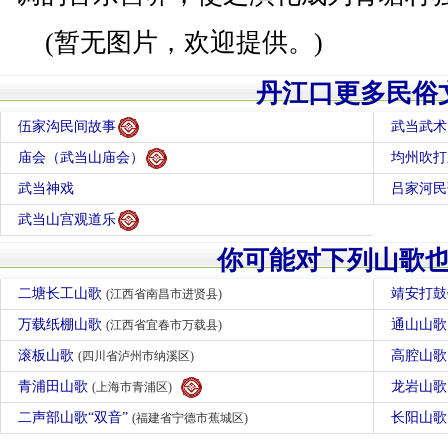
(暂无图片，欢迎提供。)
丹江口更多民俗
伍家沟民间故事
武当武术
庙会（武当山庙会）
均州吹打
武当神戏
吕家河民
武当山宫观道乐
你可能对下列山歌
二塘长工山歌
靖安打
(江西省南昌市进贤县)
万载纸棚山歌
通山山
(江西省宜春市万载县)
滚板山歌
高腔山
(四川省泸州市纳溪区)
青浦田山歌
龙岩山
(上海市青浦区)
二声部山歌“双音”
长阳山
(福建省宁德市蕉城区)