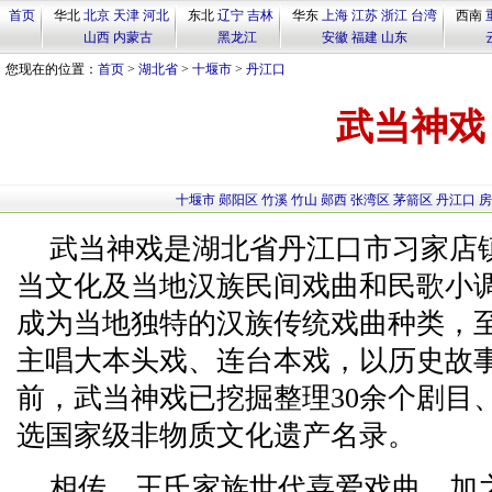
首页
华北
北京
天津
河北
东北
辽宁
吉林
华东
上海
江苏
浙江
台湾
西南
山西
内蒙古
黑龙江
安徽
福建
山东
您现在的位置：
首页
>
湖北省
>
十堰市
>
丹江口
武当神戏
十堰市
郧阳区
竹溪
竹山
郧西
张湾区
茅箭区
丹江口
房
武当神戏是湖北省丹江口市习家店
当文化及当地汉族民间戏曲和民歌小
成为当地独特的汉族传统戏曲种类，至
主唱大本头戏、连台本戏，以历史故
前，武当神戏已挖掘整理30余个剧目、9
选国家级非物质文化遗产名录。
相传，王氏家族世代喜爱戏曲，加