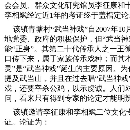
会会员、群众文化研究馆员李征康和
李相斌经过近1年的考证终于盖棺定论
该镇青塘村“武当神戏”自2007年
地党委、政府的积极保护，但“武当神
能“正身”。其第二十代传承人之一王
口传下来，属于家族传承戏种；而其本
灵”是“武当神戏”诞生的主要原因。
提及武当山，并且在过去唱“武当神戏
戏，还要宰杀公鸡，以示虔诚。人们
问，看来只有得到专家的论定才能明
该镇邀请李征康和李相斌二位文化
证。论证为：