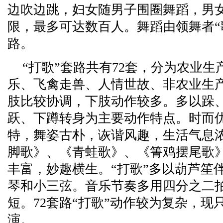
边吹边跳，妇女随男子围圈舞蹈，男
限，最多可达数百人。舞蹈由领舞者“
路。
“打歌”套路共有72套，分为农业
乐、飞禽走兽、人情世故、非农业生
肢比较协调，下肢动作较多。多以跺
跃、下蹲转身为主要动作特点。时而
特，舞姿古朴，诙谐风趣，生活气息浓
脚歌》、《青蛙歌》、《箐鸡摆尾歌
丰富，妙趣横生。“打歌”多以葫芦笙
琴和小三弦。音乐节奏多用四分之二
短。72套路“打歌”动作较为复杂，
演。