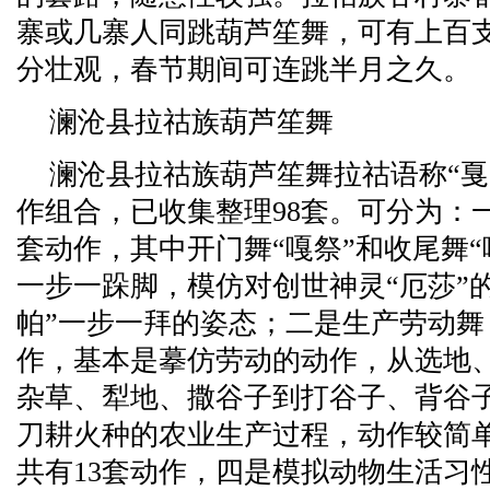
寨或几寨人同跳葫芦笙舞，可有上百
分壮观，春节期间可连跳半月之久。
澜沧县拉祜族葫芦笙舞
澜沧县拉祜族葫芦笙舞拉祜语称“戛
作组合，已收集整理98套。可分为：
套动作，其中开门舞“嘎祭”和收尾舞
一步一跺脚，模仿对创世神灵“厄莎”
帕”一步一拜的姿态；二是生产劳动舞
作，基本是摹仿劳动的动作，从选地
杂草、犁地、撒谷子到打谷子、背谷
刀耕火种的农业生产过程，动作较简
共有13套动作，四是模拟动物生活习