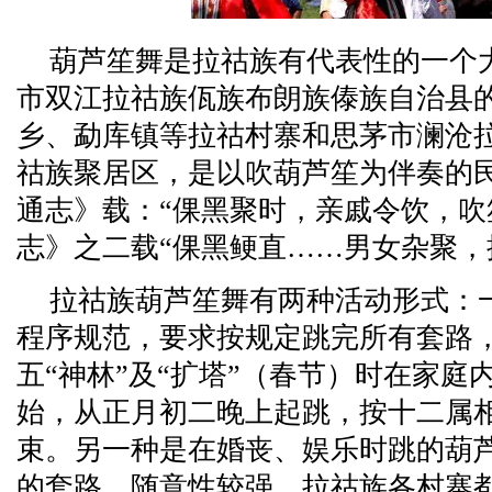
葫芦笙舞是拉祜族有代表性的一个
市双江拉祜族佤族布朗族傣族自治县
乡、勐库镇等拉祜村寨和思茅市澜沧
祜族聚居区，是以吹葫芦笙为伴奏的
通志》载：“倮黑聚时，亲戚令饮，吹
志》之二载“倮黑鲠直……男女杂聚，
拉祜族葫芦笙舞有两种活动形式：
程序规范，要求按规定跳完所有套路
五“神林”及“扩塔”（春节）时在家庭
始，从正月初二晚上起跳，按十二属相
束。另一种是在婚丧、娱乐时跳的葫
的套路，随意性较强。拉祜族各村寨