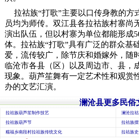
拉祜族“打歌”主要以口传身教的方
员均为师传。双江县各拉祜族村寨尚
演出队伍，但以村寨为单位都能形成50
体。拉祜族“打歌”具有广泛的群众基
爱，流传较广，除节庆和婚嫁外，随
临沧市各县（区）以及周边市、县，
现象。葫芦笙舞有一定艺术性和观赏
办的文艺汇演。
澜沧县更多民俗
拉祜族葫芦笙制作技艺
澜沧拉祜
拉祜族葫芦节
拉祜族摆
糯福乡南段村拉祜族传统文化
拉祜族史