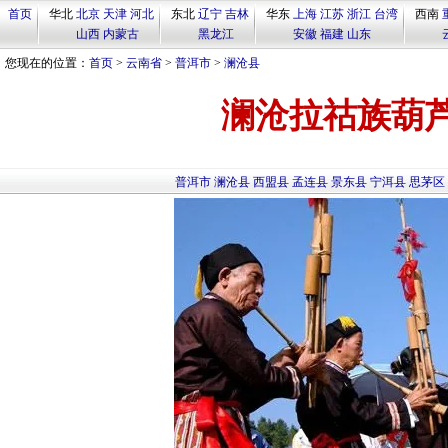
首页
华北
北京
天津
河北
东北
辽宁
吉林
华东
上海
江苏
浙江
台湾
西南
山西
内蒙古
黑龙江
安徽
福建
山东
您现在的位置：
首页
>
云南省
>
普洱市
>
澜沧县
澜沧拉祜族葫
普洱市
澜沧县
西盟县
孟连县
景东县
宁洱县
思茅区