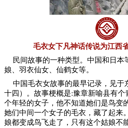
毛衣女下凡神话传说为江西
民间故事的一种类型。中国和日本
娘、羽衣仙女、仙鹤女等。
中国毛衣女故事的最早记录，见于
十四）。故事梗概是:豫章新喻县有个
个年轻的女子，他不知道她们是鸟变
她们中间一个女子的毛衣，藏了起来。
娘都变成鸟飞走了，只有这个姑娘不