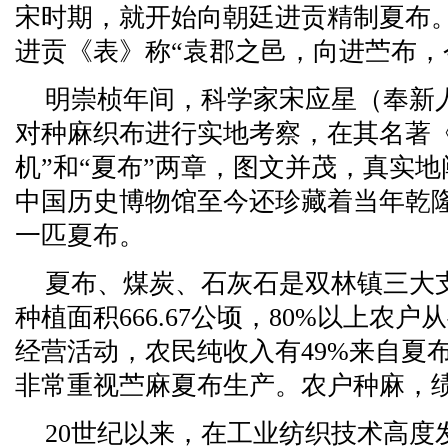
宋时期，就开始向朝廷进贡精制夏布
进贡《表》称“袁郡之邑，向进苎布，
明崇桢年间，科学家宋应星（奉新
对种麻织布进行实地考察，在其名著
机”和“夏布”两章，图文并茂，真实
中国历史博物馆至今还珍藏着当年乾
一匹夏布。
夏布、煤炭、石灰石是双林镇三大
种植面积666.67公顷，80%以上农
经营活动，农民纯收入有49%来自夏
非常重视苎麻夏布生产。农户种麻，
20世纪以来，在工业纺织技术高度