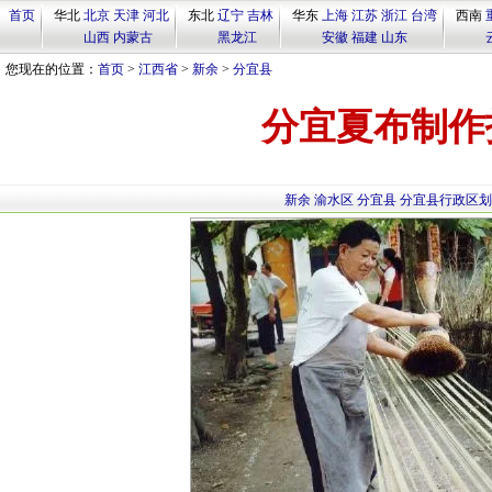
首页
华北
北京
天津
河北
东北
辽宁
吉林
华东
上海
江苏
浙江
台湾
西南
山西
内蒙古
黑龙江
安徽
福建
山东
您现在的位置：
首页
>
江西省
>
新余
>
分宜县
分宜夏布制作
新余
渝水区
分宜县
分宜县行政区划