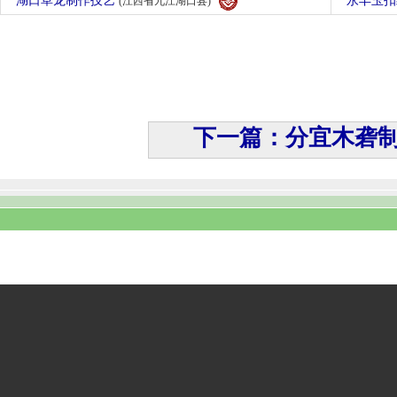
湖口草龙制作技艺
永丰玉
(江西省九江湖口县)
下一篇：分宜木砻