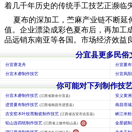
着几千年历史的传统手工技艺正濒临
夏布的深加工，苎麻产业链不断延
值。企业漂染成彩色夏布后，再加工
品远销东南亚等各国。市场经济效益
分宜县更多民俗
分宜赛龙舟
分宜夏布
分宜木砻制作技艺
分宜凤阳
你可能对下列制作技
分宜木砻制作技艺
安义黄
(江西省新余分宜县)
进贤夏布制作技艺
南昌塔
(江西省南昌市进贤县)
吉安窑木叶纹黑釉瓷制作技艺
峡江米
(江西省吉安市吉安县)
铅山连四纸制作技艺
金星砚
(江西省上饶市铅山县)