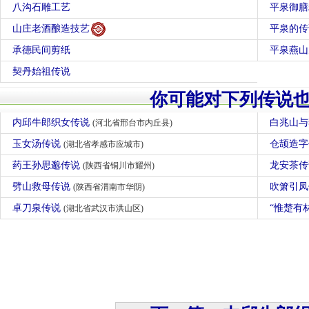
八沟石雕工艺
平泉御膳
山庄老酒酿造技艺
平泉的传
承德民间剪纸
平泉燕山
契丹始祖传说
你可能对下列传说
内邱牛郎织女传说
白兆山
(河北省邢台市内丘县)
玉女汤传说
仓颉造
(湖北省孝感市应城市)
药王孙思邈传说
龙安茶
(陕西省铜川市耀州)
劈山救母传说
吹箫引
(陕西省渭南市华阴)
卓刀泉传说
“惟楚有
(湖北省武汉市洪山区)