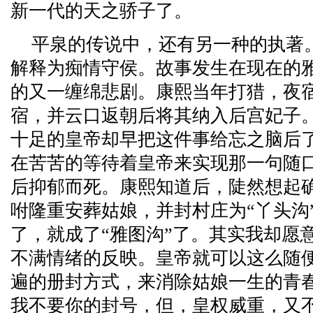
新一代的天之骄子了。
平泉的传说中，还有另一种的执著
解释为痴情守侯。故事发生在现在的
的又一缠绵悲剧。康熙当年打猎，夜
宿，并云口返朝后将其纳入后宫妃子
十足的皇帝却早把这件事给忘之脑后
在苦苦的等待着皇帝来实现那一句随
后抑郁而死。康熙知道后，陡然想起
咐隆重安葬姑娘，并封村庄为“丫头沟
了，就成了“雅图沟”了。其实我却愿
不满情绪的反映。皇帝就可以这么随
遍的册封方式，来消除姑娘一生的青
我不要你的封号，但，皇权威重，又