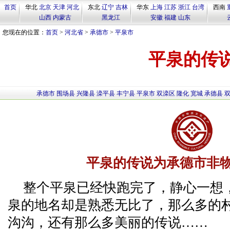
首页
华北
北京
天津
河北
东北
辽宁
吉林
华东
上海
江苏
浙江
台湾
西南
山西
内蒙古
黑龙江
安徽
福建
山东
您现在的位置：
首页
>
河北省
>
承德市
>
平泉市
平泉的传
承德市
围场县
兴隆县
滦平县
丰宁县
平泉市
双滦区
隆化
宽城
承德县
平泉的传说为承德市非
整个平泉已经快跑完了，静心一想
泉的地名却是熟悉无比了，那么多的
沟沟，还有那么多美丽的传说……