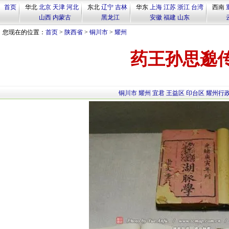
首页
华北
北京
天津
河北
东北
辽宁
吉林
华东
上海
江苏
浙江
台湾
西南
山西
内蒙古
黑龙江
安徽
福建
山东
您现在的位置：
首页
>
陕西省
>
铜川市
>
耀州
药王孙思邈
铜川市
耀州
宜君
王益区
印台区
耀州行