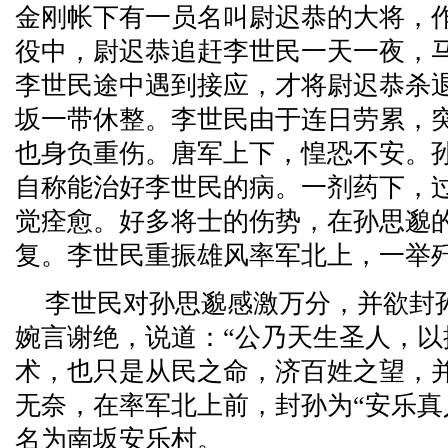
金刚帐下有一员名叫尉迟恭的大将，
役中，尉迟恭追赶李世民一天一夜，马
李世民途中遇到接应，才将尉迟恭杀
坂一带休整。李世民由于连日劳累，
也身负重伤。唐军上下，惶恐不安。
自称能治好李世民的病。一剂药下，
觉痊愈。好多将士的伤势，在孙思邈
复。李世民重振雄风率军北上，一举
李世民对孙思邈感激万分，并欲封孙
婉言谢绝，说道：“公乃天生圣人，
术，也只是从民之命，济百姓之望，
无奈，在率军北上前，封孙为“安乐真
名为南坂安乐村。