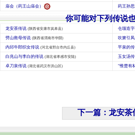
庙会（药王山庙会）
药王孙思
你可能对下列传说
龙安茶传说
仓颉造
(陕西省安康市岚皋县)
劈山救母传说
吹箫引
(陕西省渭南市华阴)
内邱牛郎织女传说
平泉的
(河北省邢台市内丘县)
白兆山与李白的传说
玉女汤
(湖北省孝感市安陆)
卓刀泉传说
“惟楚有
(湖北省武汉市洪山区)
下一篇：龙安茶