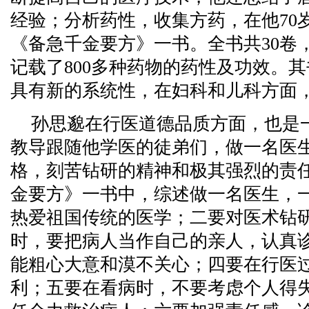
经验；分析药性，收集方药，在他70岁时
《备急千金要方》一书。全书共30卷，2
记载了800多种药物的药性及功效。
具有新的系统性，在妇科和儿科方面
孙思邈在行医道德品质方面，也是
教导跟随他学医的徒弟们，做一名医
格，刻苦钻研的精神和极其强烈的责
金要方》一书中，综述做一名医生，一
热爱祖国传统的医学；二要对医术钻
时，要把病人当作自己的亲人，认真
能粗心大意和漠不关心；四要在行医
利；五要在看病时，不要考虑个人得