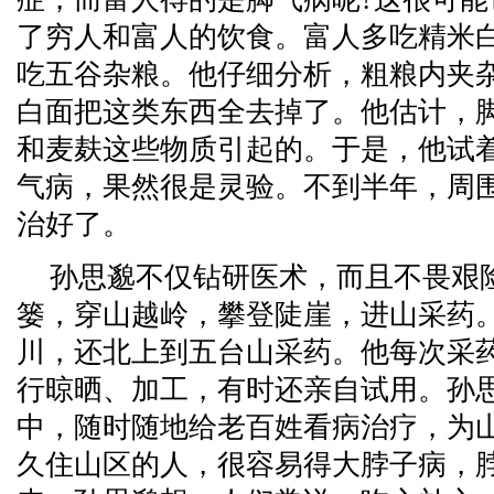
了穷人和富人的饮食。富人多吃精米
吃五谷杂粮。他仔细分析，粗粮内夹
白面把这类东西全去掉了。他估计，
和麦麸这些物质引起的。于是，他试
气病，果然很是灵验。不到半年，周
治好了。
孙思邈不仅钻研医术，而且不畏艰
篓，穿山越岭，攀登陡崖，进山采药
川，还北上到五台山采药。他每次采
行晾晒、加工，有时还亲自试用。孙
中，随时随地给老百姓看病治疗，为
久住山区的人，很容易得大脖子病，