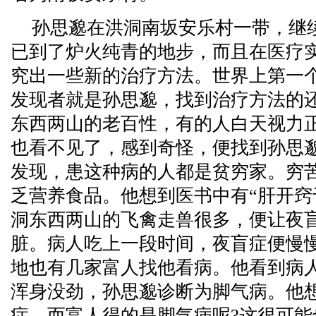
孙思邈在洪洞南坂安乐村一带，继
已到了炉火纯青的地步，而且在医疗
究出一些新的治疗方法。世界上第一
发现者就是孙思邈，找到治疗方法的
东西两山的老百性，有的人白天视力
也看不见了，感到奇怪，便找到孙思
发现，患这种病的人都是贫穷家。穷
乏营养食品。他想到医书中有“肝开窍
洞东西两山的飞禽走兽很多，便让夜
脏。病人吃上一段时间，夜盲症便慢
地也有几家富人找他看病。他看到病
浑身没劲，孙思邈诊断为脚气病。他
症，而富人得的是脚气病呢?这很可