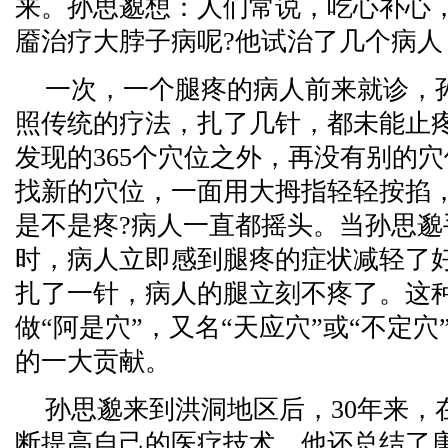
来。孙思邈想：人们常说，吃心补心
靥治疗大脖子病呢?他试治了几个病人
一次，一个腿疼的病人前来就诊，
照传统的疗法，扎了几针，都未能止
发现的365个穴位之外，再没有别的
找新的穴位，一面用大拇指轻轻按掐
是不是疼?病人一直都摇头。当孙思
时，病人立即感到腿疼的症状减轻了
扎了一针，病人的腿立刻不疼了。这
做“阿是穴”，又名“天应穴”或“不定
的一大贡献。
孙思邈来到洪洞地区后，30年来，
断提高自己的医疗技术，他还总结了