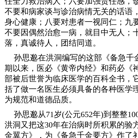
任全力救治病人；六要加强责任感，
不要和病家谈与诊治病情无关的话语
身心健康；八要对患者一视同仁；九
不要因偶然治愈一病，就目中无人；
落，真诚待人，团结同道。
孙思邈在洪洞编写的这部《备急千
期以来，医必《黄帝内经》和药必《
部被后世誉为临床医学的百科全书，
括了做一名医生必须具备的各种医学
为规范和道德品质。
孙思邈从71岁(公元652年)到整整10
洪洞又把这30年在治病时所积累的验
金翼方》，为《备急千金要方》作了