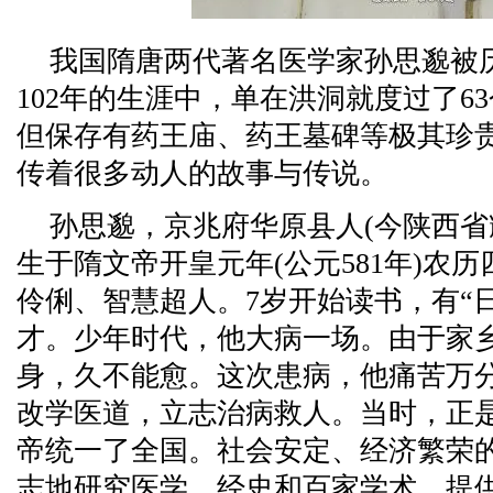
我国隋唐两代著名医学家孙思邈被
102年的生涯中，单在洪洞就度过了6
但保存有药王庙、药王墓碑等极其珍
传着很多动人的故事与传说。
孙思邈，京兆府华原县人(今陕西省
生于隋文帝开皇元年(公元581年)农
伶俐、智慧超人。7岁开始读书，有“
才。少年时代，他大病一场。由于家
身，久不能愈。这次患病，他痛苦万
改学医道，立志治病救人。当时，正
帝统一了全国。社会安定、经济繁荣
志地研究医学、经史和百家学术，提