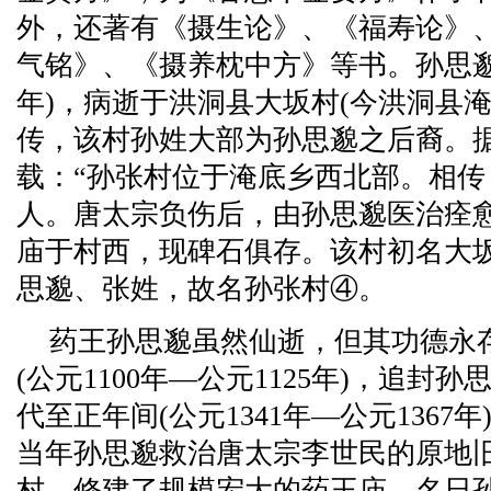
外，还著有《摄生论》、《福寿论》
气铭》、《摄养枕中方》等书。孙思邈
年)，病逝于洪洞县大坂村(今洪洞县
传，该村孙姓大部为孙思邈之后裔。
载：“孙张村位于淹底乡西北部。相
人。唐太宗负伤后，由孙思邈医治痊
庙于村西，现碑石俱存。该村初名大
思邈、张姓，故名孙张村④。
药王孙思邈虽然仙逝，但其功德永存
(公元1100年—公元1125年)，追封
代至正年间(公元1341年—公元136
当年孙思邈救治唐太宗李世民的原地
村，修建了规模宏大的药王庙，名日