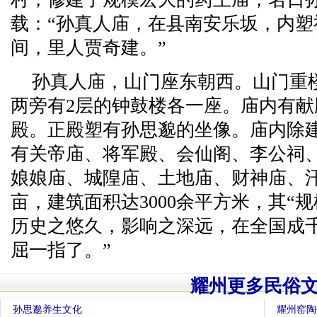
载：“孙真人庙，在县南安乐坂，内
间，里人贾奇建。”
孙真人庙，山门座东朝西。山门重
两旁有2层的钟鼓楼各一座。庙内有献
殿。正殿塑有孙思邈的坐像。庙内除
有关帝庙、将军殿、会仙阁、李公祠
娘娘庙、城隍庙、土地庙、财神庙、汗
亩，建筑面积达3000余平方米，其“
历史之悠久，影响之深远，在全国成
屈一指了。”
耀州更多民俗
孙思邈养生文化
耀州窑陶