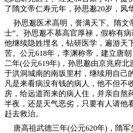
了隋文帝仁寿元年，孙思邈20岁，风
孙思邈医术高明，誉满天下。隋文
士”。孙思邈不慕高官厚禄，假称有
他继续隐姓埋名，钻研医学，遍游天
苦。公元618年，李渊称帝，建立唐
二年(公元619年)，孙思邈由京兆府
于洪洞城南的南坂里村，继续用自己
凡是来看病没有钱的病人，他不但不
房，给远道而来的病人住，并亲自熬
半夜，还是天气恶劣，只要有人请他
赶去救治。
唐高祖武德三年(公元620年)，隋