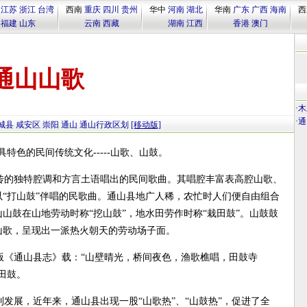
江苏
浙江
台湾
西南
重庆
四川
贵州
华中
河南
湖北
华南
广东
广西
海南
西
福建
山东
云南
西藏
湖南
江西
香港
澳门
通山山歌
·
木
·
通
城县
咸安区
崇阳
通山
通山行政区划
[移动版]
特色的民间传统文化-----山歌、山鼓。
传的独特腔调和方言土语唱出的民间歌曲。其唱腔丰富表高腔山歌、
“打山鼓”伴唱的民歌曲。通山县地广人稀，农忙时人们便自由组合
山鼓在山地劳动时称“挖山鼓”，地水田劳作时称“栽田鼓”。山鼓鼓
山歌，呈现出一派热火朝天的劳动场子面。
版《通山县志》载：“山壁晴光，桥间夜色，渔歌樵唱，田鼓寺
田鼓。
发展，近年来，通山县出现一股“山歌热”、“山鼓热”，促进了全