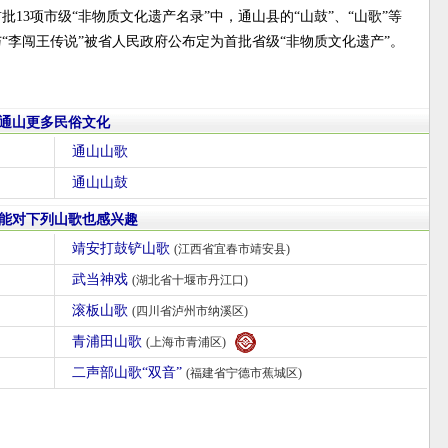
批13项市级“非物质文化遗产名录”中，通山县的“山鼓”、“山歌”等
“李闯王传说”被省人民政府公布定为首批省级“非物质文化遗产”。
通山更多民俗文化
通山山歌
通山山鼓
能对下列山歌也感兴趣
靖安打鼓铲山歌
(江西省宜春市靖安县)
武当神戏
(湖北省十堰市丹江口)
滚板山歌
(四川省泸州市纳溪区)
青浦田山歌
(上海市青浦区)
二声部山歌“双音”
(福建省宁德市蕉城区)