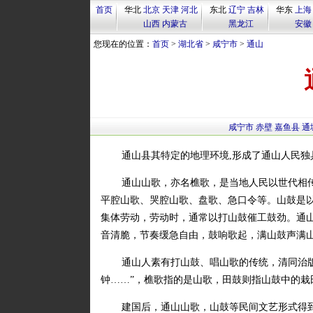
首页
华北
北京
天津
河北
东北
辽宁
吉林
华东
上海
山西
内蒙古
黑龙江
安徽
您现在的位置：
首页
>
湖北省
>
咸宁市
>
通山
咸宁市
赤壁
嘉鱼县
通
通山县其特定的地理环境,形成了通山人民独具
通山山歌，亦名樵歌，是当地人民以世代相
平腔山歌、哭腔山歌、盘歌、急口令等。山鼓是以
集体劳动，劳动时，通常以打山鼓催工鼓劲。通山
音清脆，节奏缓急自由，鼓响歌起，满山鼓声满
通山人素有打山鼓、唱山歌的传统，清同治
钟……”，樵歌指的是山歌，田鼓则指山鼓中的栽
建国后，通山山歌，山鼓等民间文艺形式得到