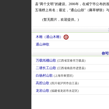
县“两个文明”的建设。2006年，在咸宁市公布的首
五项榜上有名；最近，“通山山鼓”（薅草锣鼓）与
(暂无图片，欢迎提供。)
木雕（通山木雕）
通山神歌
你可
万载纸棚山歌
(江西省宜春市万载县)
二塘长工山歌
(江西省南昌市进贤县)
白杨村山歌
(上海市奉贤区)
高腔山歌
(四川省泸州市合江县)
龙岩山歌
(福建省龙岩市永定区)