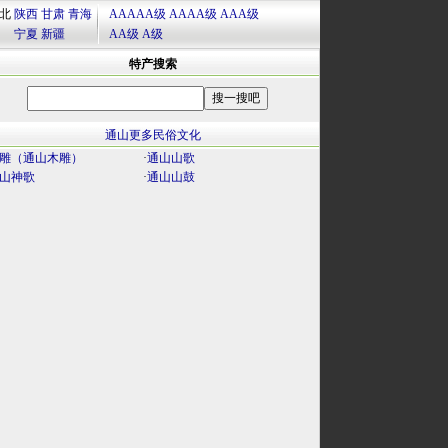
北
陕西
甘肃
青海
AAAAA级
AAAA级
AAA级
宁夏
新疆
AA级
A级
特产搜索
通山更多民俗文化
雕（通山木雕）
·
通山山歌
山神歌
·
通山山鼓