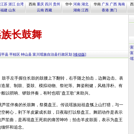
江苏
浙江
台湾
西南
重庆
四川
贵州
华中
河南
湖北
华南
广东
广西
海南
西
福建
山东
云南
西藏
湖南
江西
香港
澳门
瑶族长鼓舞
·
富
·
富
昭平县
平桂区
钟山县
富川瑶族自治县行政区划
[移动版]
·
瑶
，鼓手左手握住长鼓的鼓腰上下翻转，右手随之拍击，边舞边击。表
有造屋、制鼓、耍鼓、模拟动物、祭祀等。舞姿刚健，风格淳朴。有
般以唢呐、锣鼓伴奏，有时也唱"盘王歌"来助兴。
要跳芦笙伴奏的长鼓舞，祭奠盘王。传说瑶族始祖盘瓠上山打猎，与一
挖空树心，剥下羊皮蒙成长鼓，日夜敲打以祭盘王。舞蹈动作是表示
的芦笙曲，是再现盘王死前的痛苦呻吟；拍击羊皮鼓面，表示为盘王
的缅怀和追念。