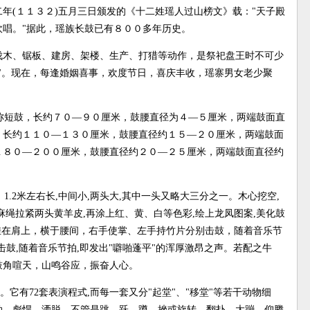
二年(１１３２)五月三日颁发的《十二姓瑶人过山榜文》载："天子殿
唱。"据此，瑶族长鼓已有８００多年历史。
。有伐木、锯板、建房、架楼、生产、打猎等动作，是祭祀盘王时不可少
"。现在，每逢婚姻喜事，欢度节日，喜庆丰收，瑶寨男女老少聚
称短鼓，长约７０—９０厘米，鼓腰直径为４—５厘米，两端鼓面直
，长约１１０—１３０厘米，鼓腰直径约１５—２０厘米，两端鼓面
１８０—２００厘米，鼓腰直径约２０—２５厘米，两端鼓面直径约
.2米左右长,中间小,两头大,其中一头又略大三分之一。木心挖空,
麻绳拉紧两头黄羊皮,再涂上红、黄、白等色彩,绘上龙凤图案,美化鼓
挂在肩上，横于腰间，右手使掌、左手持竹片分别击鼓，随着音乐节
击鼓,随着音乐节拍,即发出"噼啪蓬平"的浑厚激昂之声。若配之牛
鼓角喧天，山鸣谷应，振奋人心。
型。它有72套表演程式,而每一套又分"起堂"、"移堂"等若干动物细
劲、彪悍、洒脱。不管是跳、跃、蹲、挫或旋转、翻扑、大蹦、仰腾