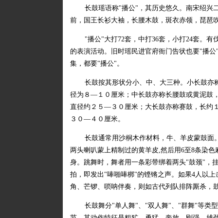
长鼓瑶语称"播公"，其历史悠久。南宋绍兴
前，国王长衫大袖，长腰木鼓，斑衣赤领，琵琶吹
"播公"大打72套，中打36套，小打24套
的表演活动。旧时瑶民进官府衙门告状也要"播公
集，都要"播公"。
长鼓按其形状分小、中、大三种。小长鼓亦
径为８—１０厘米；中长鼓亦称长腰鼓或黄泥鼓
直径约２５—３０厘米；大长鼓亦称赛鼓，长约
３０—４０厘米。
长鼓通常用沙桐木作材料，牛、羊皮蒙鼓面。1
两头喇叭蒙上精制过的黄羊皮,然后用6至8条染色
身。跳舞时，舞者用一条彩带绑着两头"鼓颈"，
拍，即发出"唪啪唪梆"的铿锵之声。如果4人以上
角、芒锣、唢呐伴奏，则如古代列队排阵厮杀，
长鼓舞分"单人舞"、"双人舞"、"群舞"等类
节。其动作特征是粗犷、勇猛、奔放、刚强、雄