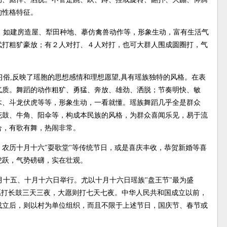
的性格特征。
，如建房造屋、犁田种地、摹仿禽兽动作等，形象生动，富有生活气
武打粗犷豪放；有２人对打、４人对打，也可大群人围成圆圈打，气
俗,反映了瑶胞的思想感情和理想愿望,具有瑶族独特的风格。在表
气质。舞蹈的动作粗犷、勇猛、奔放、雄劲、洒脱；节奏明快、敏
木、斗龙伏虎等等，形象生动，一看就懂。瑶族舞蹈几乎全是群众
花鼓、牛角、阳伞等，构成本民族的风格，为群众喜闻乐见，易于流
合，有歌有舞，热闹非常。
、农历十月十六"耍歌堂"等传统节日，或是喜庆丰收，恭贺新婚等喜
虎跃，气势磅礴，实在壮观。
十五、十月十六日举行。尤以十月十六日瑶族"盘王节"最为盛
愿打长鼓三天三夜，大愿则打七天七夜。中华人民共和国成立以前，
成立后，则以村为单位组织，而且不限于上述节日，国庆节、春节或