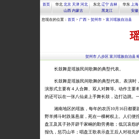
首页
华北
北京
天津
河北
东北
辽宁
吉林
华东
上海
山西
内蒙古
黑龙江
安徽
您现在的位置：
首页
>
广西
>
贺州市
>
富川瑶族自治县
贺州市
八步区
富川瑶族自治县
长鼓舞是瑶族民间歌舞的典型代表。
长鼓舞是瑶族民间歌舞的典型代表。表演时
演形式主要有４人合舞、双人对舞等。动作主要
的还可以在一张八仙桌上手舞长鼓，边打边跳。一
湘南地区的瑶族，每年的农历10月16日都
野羊搏斗时跌落悬崖，死在一棵树权上。人们便
盘王及其子孙开辟千家峒的勤劳勇敢；低沉哀怨
报仇，惩罚山羊；唱盘王歌表示盘王后人对祖先