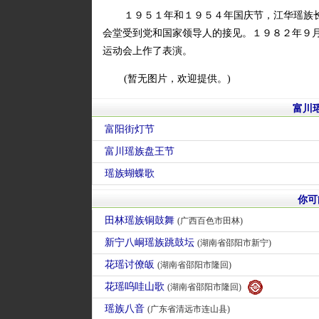
１９５１年和１９５４年国庆节，江华瑶族
会堂受到党和国家领导人的接见。１９８２年９
运动会上作了表演。
(暂无图片，欢迎提供。)
富川
富阳街灯节
富川瑶族盘王节
瑶族蝴蝶歌
你可
田林瑶族铜鼓舞
(广西百色市田林)
新宁八峒瑶族跳鼓坛
(湖南省邵阳市新宁)
花瑶讨僚皈
(湖南省邵阳市隆回)
花瑶呜哇山歌
(湖南省邵阳市隆回)
瑶族八音
(广东省清远市连山县)