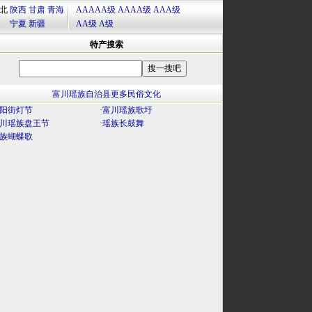
北
陕西
甘肃
青海
AAAAA级
AAAA级
AAA级
宁夏
新疆
AA级
A级
特产搜索
富川瑶族自治县更多民俗文化
阳街灯节
·
富川瑶族歌圩
川瑶族盘王节
·
瑶族长鼓舞
族蝴蝶歌