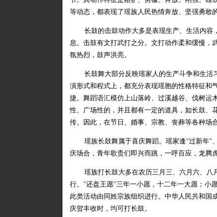
等动态，都表现了瑶族人民热情奔放、坚强勇敢
长鼓的击鼓动作大多是表现生产、生活内容
息。击鼓有文打武打之分。文打动作柔和缓慢，
氛热烈，鼓声洪亮。
长鼓舞大部分反映瑶家人的生产斗争和生活习
演形式和程式上，都充分表现瑶胞的性格特征和
捷。舞蹈语汇模仿上山落岭、过溪越谷、伐树运
性、广场性的，并且都有一定的道具，如长鼓、
传。因此，在节日、婚事、宗教、丧葬等各种场
瑶族长鼓舞属于喜庆舞蹈。瑶家逢"过新年"
庆场合，青年歌贵们即兴而跳，一呼百应，龙腾
瑶族打长鼓大多在农历三月三、六月六、八月
行。"还盘王愿"三年一小愿，十二年一大愿；小
此类活动由同姓宗族组织进行。中华人民共和国
庆贺丰收时，均可打长鼓。