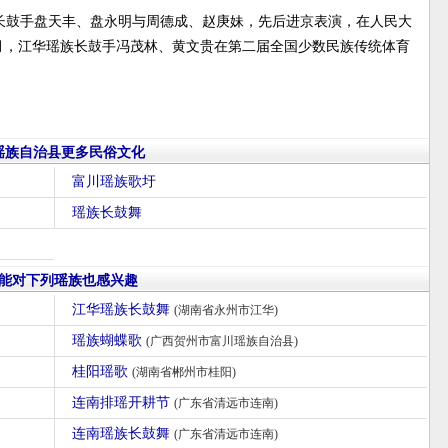
长鼓手盘天丰、盘永明与周德成、赵庚妹，先后进京表演，在人民大
月，江华瑶族长鼓手冯茂林、黄文贵在第二届全国少数民族传统体育
瑶族自治县更多民俗文化
富川瑶族歌圩
瑶族长鼓舞
能对下列瑶族也感兴趣
江华瑶族长鼓舞
(湖南省永州市江华)
瑶族蝴蝶歌
(广西贺州市富川瑶族自治县)
桂阳瑶歌
(湖南省郴州市桂阳)
连南排瑶开耕节
(广东省清远市连南)
连南瑶族长鼓舞
(广东省清远市连南)