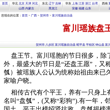
首页
华北
北京
天津
河北
东北
辽宁
吉林
华东
上海
江苏
浙江
台湾
西南
山西
内蒙古
黑龙江
安徽
福建
山东
您现在的位置：
首页
>
广西
>
贺州市
>
富川瑶族自治县
富川瑶族盘
贺州市
八步区
富川瑶族自治县
昭平县
平桂区
钟山县
富
盘王节。富川瑶胞的节日很多，除
外，最盛大的节日是“还盘王愿”，又称
瓠）被瑶族人公认为统称始祖由来已
家喻户晓。
相传古代有个平王，养有一只身上
名叫“盘瓠”，(又称“彩狗”).有一年
国土，平王出榜招贤抗敌，盘瓠揭榜