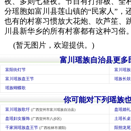
夜、多则七昼夜。节目有打排板、全
分瑶胞如富川县莲山镇的“民家人”，
也有的村寨习惯放大花炮、吹芦笙、
川县新华乡的所有村寨都有这种习俗
(暂无图片，欢迎提供。)
富川瑶族自治县更多
富阳街灯节
富川瑶族
富川瑶族盘王节
瑶族长鼓
瑶族蝴蝶歌
你可能对下列瑶族
富川瑶族歌圩
盘瑶婚
(广西贺州市富川瑶族自治县)
盘瑶妇女服饰
土瑶长
(广西贺州市八步区)
千家洞瑶族盘王节
阳朔龙
(广西桂林市灌阳)