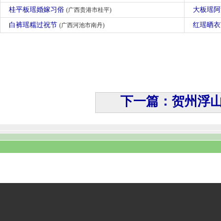
桂平板瑶婚嫁习俗
大板瑶
(广西贵港市桂平)
白裤瑶糯过祝节
红瑶晒
(广西河池市南丹)
下一篇：贺州浮