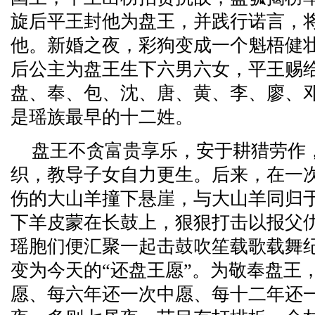
旋后平王封他为盘王，并践行诺言，
他。新婚之夜，彩狗变成一个魁梧健
后公主为盘王生下六男六女，平王赐
盘、奉、包、沈、唐、黄、李、廖、
是瑶族最早的十二姓。
盘王不贪富贵享乐，安于耕猎劳作
织，教导子女自力更生。后来，在一
伤的大山羊撞下悬崖，与大山羊同归
下羊皮蒙在长鼓上，狠狠打击以报父
瑶胞们便汇聚一起击鼓吹笙载歌载舞
变为今天的“还盘王愿”。为敬奉盘王
愿、每六年还一次中愿、每十二年还