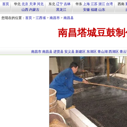
首页
华北
北京
天津
河北
东北
辽宁
吉林
华东
上海
江苏
浙江
台湾
西南
山西
内蒙古
黑龙江
安徽
福建
山东
您现在的位置：
首页
>
江西省
>
南昌市
>
南昌县
南昌塔城豆鼓制
南昌市
南昌县
进贤县
安义县
新建区
东湖区
青山湖
西湖区
青云