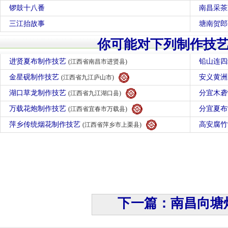
锣鼓十八番
南昌采茶
三江抬故事
塘南贺郎
你可能对下列制作技
进贤夏布制作技艺
铅山连
(江西省南昌市进贤县)
金星砚制作技艺
安义黄
(江西省九江庐山市)
湖口草龙制作技艺
分宜木
(江西省九江湖口县)
万载花炮制作技艺
分宜夏
(江西省宜春市万载县)
萍乡传统烟花制作技艺
高安腐
(江西省萍乡市上栗县)
下一篇：南昌向塘