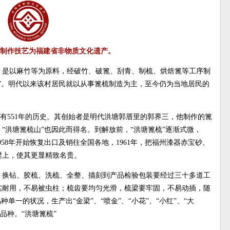
制作技艺为福建省非物质文化遗产。
，是以麻竹等为原料，经破竹、破篦、刮青、制梳、烘焙篦等工序制
”。明代以来该村居民就以从事篦梳制造为主，至今仍为当地居民的
，至今有551年的历史。其创始者是明代洪塘郭厝里的郭界三，他制作的篦
“洪塘篦梳山”也因此而得名。到解放前，“洪塘篦梳”逐渐式微，
1958年开始恢复出口及销往全国各地，1961年，把福州漆器赤宝砂、
梁上，使其更显精致名贵。
、换钻、胶梳、洗梳、全整、描刻到产品检验包装要经过三十多道工
实耐用，不易被虫柱；梳齿要均匀光滑，梳梁要牢固，不易动插，随
单一的状况，生产出“金梁”、“喷金”、“小花”、“小红”、“大
等品种。“洪塘篦梳”