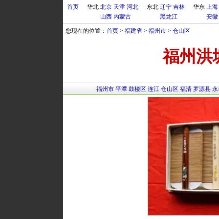
首页
华北
北京
天津
河北
东北
辽宁
吉林
华东
上海
山西
内蒙古
黑龙江
安徽
您现在的位置：
首页
>
福建省
>
福州市
>
仓山区
福州洪
福州市
平潭
鼓楼区
连江
仓山区
福清
罗源县
永