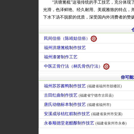
“洪塘篦梳”这项传统的手工技艺，充分体现
光滑，色泽鲜艳、经久耐用、美观雅致的特点，
下水下汤不脱胶的优质，深受国内外消费者的赞
民间信俗（陈靖姑信俗）
福州洪塘篦梳制作技艺
福州漆箸制作工艺
中医正骨疗法（林氏骨伤疗法）
你可能
福州苏苏酱鸭制作技艺
(福建省福州市鼓楼区)
古田红曲制作技艺
(福建省宁德市古田县)
唐氏动物标本制作技艺
(福建省福州市)
安溪成珍桔红糕制作技艺
(福建省泉州市安溪)
永春顺德堂老醋酿制作技艺
(福建省泉州市永春)