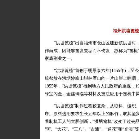
福州洪塘篦梳
“洪塘篦梳”出自福州市仓山区建新镇洪塘村
作而成，因能够篦发去垢而不伤发，故称为“篦梳
家庭副业之一。
“洪塘篦梳”首创于明景泰六年(1455年)
梳都放在洪塘妙峰山脚林厝山的一片山崖上晾晒，
1955年，“洪塘篦梳”得到地方人民政府的重视，
绿宝闪金、金丝玛瑙等材料及技法应用于篦梳中
“洪塘篦梳”制作过程较复杂，从取料、编织
序。原料选用要求生长五年以上的麻竹，取其坚
着制梳工人的大胆刨新，“洪塘篦梳”改变了过去品种
印”、“大花”、“三八”、“古漆”、“通花”和“光漆”