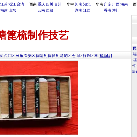
江苏
浙江
台湾
西南
重庆
四川
贵州
华中
河南
湖北
华南
广东
广西
海南
西
福建
山东
云南
西藏
湖南
江西
香港
澳门
塘篦梳制作技艺
·
民
·
福
泰
台江区
长乐
晋安区
闽清县
闽侯县
马尾区
仓山区行政区划
[移动版]
·
福
·
中
法