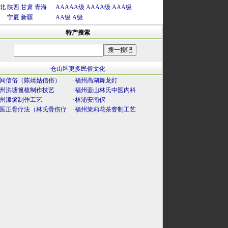
北
陕西
甘肃
青海
AAAAA级
AAAA级
AAA级
宁夏
新疆
AA级
A级
特产搜索
仓山区更多民俗文化
间信俗（陈靖姑信俗）
·
福州高湖舞龙灯
州洪塘篦梳制作技艺
·
福州壶山林氏中医内科
州漆箸制作工艺
·
林浦安南伬
医正骨疗法（林氏骨伤疗
·
福州茉莉花茶窨制工艺
）