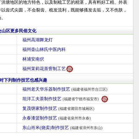
了洪塘地区的地方特色，以及制梳工艺的精湛，具有料好工精、外表
并以齿式尖圆，不会裂齿、梳发流利，既能够搔发去垢，又不伤肤，
扬。
仓山区更多民俗文化
福州高湖舞龙灯
福州壶山林氏中医内科
林浦安南伬
福州茉莉花茶窨制工艺
对下列制作技艺也感兴趣
福州老天华乐器制作技艺
(福建省福州市台江区)
坦洋工夫茶制作技艺
(福建省宁德市福安市)
复茂饼家制作技艺
(福建省莆田市城厢区)
永春漆篮制作技艺
(福建省泉州市永春)
东山肖米(烧卖)制作技艺
(福建省漳州市东山)