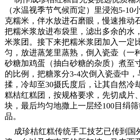
（水温视季节气候而定）里浸泡5-10
克糯米，伴水放进石磨眼，慢速推动
把糯米浆放进布袋里，滤出多余的水
米浆团。接下来把糯米浆团加入一定
匀，放进蒸笼里蒸熟，倒入瓷壶（一
砂糖加鸡蛋（抽白砂糖的杂质）煮至寸丝
的比例，把糖浆分3-4次倒入瓷壶中
揉，冷却至30摄氏度后，让其自然冷
糕桔红糕团，按规格要求，先切成片
块，最后均匀地撒上一层经100目绢
品。
成珍桔红糕传统手工技艺已传到国