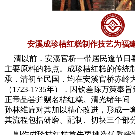
安溪成珍桔红糕制作技艺为福
清以前，安溪官桥一带居民逢节日
主要原料的糕点。成珍桔红糕的传统
承，清初至民国，均在安溪官桥赤岭
（1723-1735年），因钦差陈万策
正帝品尝并赐名桔红糕。清光绪年间（18
孙林维扁对其加以精心改进，形成一
其流程包括研磨、配制、切块三个部
制作成珍桔红糕首先要挑选优质糯米，