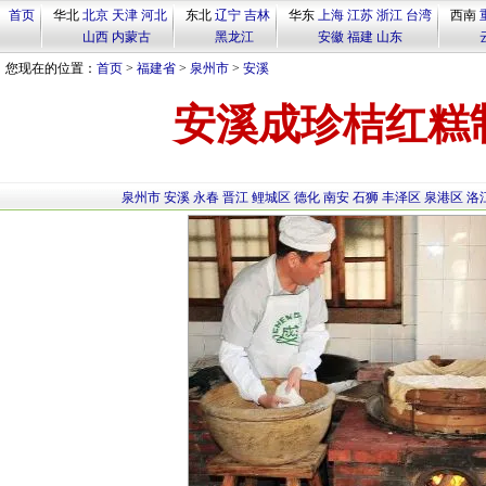
首页
华北
北京
天津
河北
东北
辽宁
吉林
华东
上海
江苏
浙江
台湾
西南
山西
内蒙古
黑龙江
安徽
福建
山东
您现在的位置：
首页
>
福建省
>
泉州市
>
安溪
安溪成珍桔红糕
泉州市
安溪
永春
晋江
鲤城区
德化
南安
石狮
丰泽区
泉港区
洛