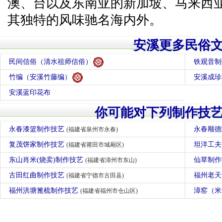
澳、台以及东南亚的新加坡、马来西
其独特的风味驰名海内外。
安溪更多民俗
民间信俗（清水祖师信俗）
铁观音制
竹编（安溪竹藤编）
安溪成珍
安溪蓝印花布
你可能对下列制作技
永春漆篮制作技艺
永春顺
(福建省泉州市永春)
复茂饼家制作技艺
坦洋工
(福建省莆田市城厢区)
东山肖米(烧卖)制作技艺
仙草制
(福建省漳州市东山)
古田红曲制作技艺
福州老
(福建省宁德市古田县)
福州洪塘篦梳制作技艺
漳窑（
(福建省福州市仓山区)