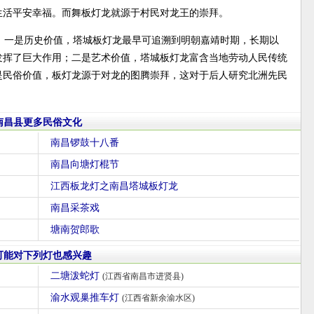
生活平安幸福。而舞板灯龙就源于村民对龙王的崇拜。
：一是历史价值，塔城板灯龙最早可追溯到明朝嘉靖时期，长期以
发挥了巨大作用；二是艺术价值，塔城板灯龙富含当地劳动人民传统
是民俗价值，板灯龙源于对龙的图腾崇拜，这对于后人研究北洲先民
。
南昌县更多民俗文化
南昌锣鼓十八番
南昌向塘灯棍节
江西板龙灯之南昌塔城板灯龙
南昌采茶戏
塘南贺郎歌
可能对下列灯也感兴趣
二塘泼蛇灯
(江西省南昌市进贤县)
渝水观巢推车灯
(江西省新余渝水区)