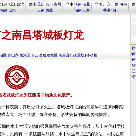
江苏
浙江
台湾
西南
重庆
四川
贵州
华中
河南
湖北
华南
广东
广西
海南
西
福建
山东
云南
西藏
湖南
江西
香港
澳门
灯之南昌塔城板灯龙
·
南
·
南
湖区
青山湖
西湖区
青云谱
红谷滩区
南昌县行政区划
[移动版]
·
南
·
锣
·
三
·
樱
昌塔城板灯龙为江西省非物质文化遗产。
的一种表演，其历史可谓久远。塔城板灯龙的出现最早可追溯到明朝
规模宏大、场面壮观、阵容齐整、形式完备的民间传统舞蹈。
长期的水上生活使他们强风暴雨等气象灾害的侵袭，加上古代科学技
拜，民间有“一条破船两只桨，水中求生靠龙王”的说法。村民在河