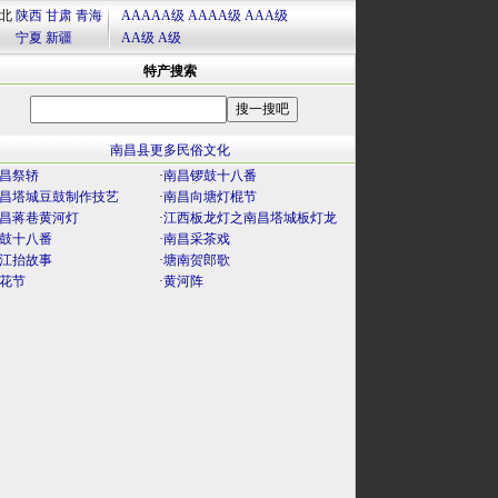
北
陕西
甘肃
青海
AAAAA级
AAAA级
AAA级
宁夏
新疆
AA级
A级
特产搜索
南昌县更多民俗文化
昌祭轿
·
南昌锣鼓十八番
昌塔城豆鼓制作技艺
·
南昌向塘灯棍节
昌蒋巷黄河灯
·
江西板龙灯之南昌塔城板灯龙
鼓十八番
·
南昌采茶戏
江抬故事
·
塘南贺郎歌
花节
·
黄河阵