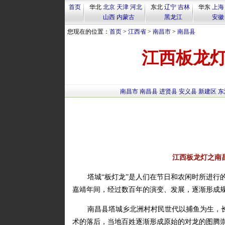
首页
华北
北京
天津
河北
东北
辽宁
吉林
华东
上海
山西
内蒙古
黑龙江
安徽
您现在的位置：
首页
>
江西省
>
南昌市
>
南昌县
江西板龙
南昌市
南昌县
进贤县
安义县
新建区
东
江西板龙灯之南
塔城“板灯龙”是人们在节日和农闲时所进行
嘉靖年间，经过数百年的演变、发展，逐渐形成
南昌县塔城乡北洲村村民世代以捕鱼为生，
术的落后，当地百姓逐渐形成原始的对龙的图腾崇