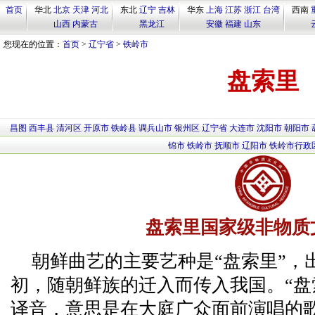
首页
华北
北京
天津
河北
东北
辽宁
吉林
华东
上海
江苏
浙江
台湾
西南
山西
内蒙古
黑龙江
安徽
福建
山东
您现在的位置：
首页
>
辽宁省
>
铁岭市
盘索里
昌图
西丰县
清河区
开原市
铁岭县
调兵山市
银州区
辽宁省
大连市
沈阳市
朝阳市
锦市
铁岭市
抚顺市
辽阳市
铁岭市行政
盘索里国家级非物质
朝鲜曲艺的主要艺种是“盘索里”，出
初，随朝鲜族的迁入而传入我国。“盘
译音，意思是在大庭广众面前演唱的