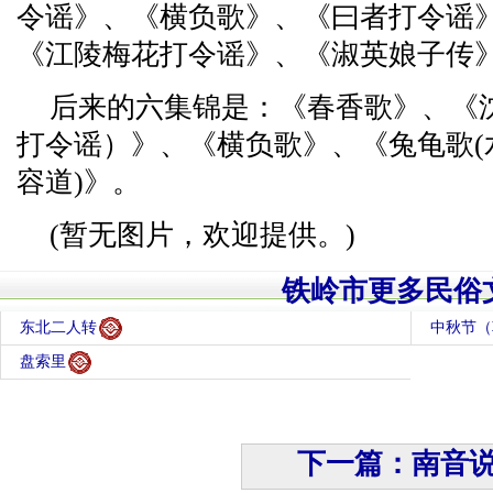
令谣》、《横负歌》、《曰者打令谣
《江陵梅花打令谣》、《淑英娘子传
后来的六集锦是：《春香歌》、《
打令谣）》、《横负歌》、《兔龟歌(
容道)》。
(暂无图片，欢迎提供。)
铁岭市更多民俗
东北二人转
中秋节（
盘索里
下一篇：南音