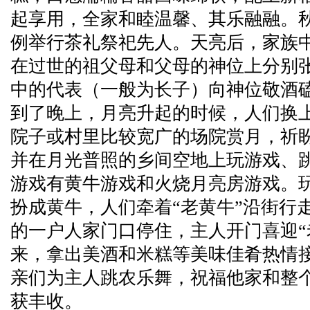
起享用，全家和睦温馨、其乐融融。
例举行茶礼祭祀先人。天亮后，家族
在过世的祖父母和父母的神位上分别
中的代表（一般为长子）向神位敬酒
到了晚上，月亮升起的时候，人们换
院子或村里比较宽广的场院赏月，祈
并在月光普照的乡间空地上玩游戏、
游戏有黄牛游戏和火烧月亮房游戏。
扮成黄牛，人们牵着“老黄牛”沿街行
的一户人家门口停住，主人开门喜迎“
来，拿出美酒和米糕等美味佳肴热情接
亲们为主人跳农乐舞，祝福他家和整
获丰收。