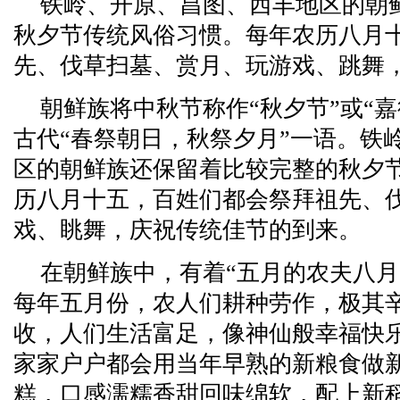
铁岭、开原、昌图、西丰地区的朝
秋夕节传统风俗习惯。每年农历八月
先、伐草扫墓、赏月、玩游戏、跳舞
朝鲜族将中秋节称作“秋夕节”或“嘉
古代“春祭朝日，秋祭夕月”一语。铁
区的朝鲜族还保留着比较完整的秋夕
历八月十五，百姓们都会祭拜祖先、
戏、眺舞，庆祝传统佳节的到来。
在朝鲜族中，有着“五月的农夫八月
每年五月份，农人们耕种劳作，极其
收，人们生活富足，像神仙般幸福快
家家户户都会用当年早熟的新粮食做
糕，口感濡糯香甜回味绵软，配上新