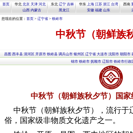
首页
华北
北京
天津
河北
东北
辽宁
吉林
华东
上海
江苏
浙江
台湾
西南
山西
内蒙古
黑龙江
安徽
福建
山东
您现在的位置：
首页
>
辽宁省
>
铁岭市
中秋节（朝鲜族
昌图
西丰县
清河区
开原市
铁岭县
调兵山市
银州区
辽宁省
大连市
沈阳市
朝阳市
锦市
铁岭市
抚顺市
辽阳市
铁岭市行政
中秋节（朝鲜族秋夕节）国家
中秋节（朝鲜族秋夕节），流行于
俗，国家级非物质文化遗产之一。