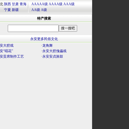
北
陕西
甘肃
青海
AAAAA级
AAAA级
AAA级
宁夏
新疆
AA级
A级
特产搜索
永安更多民俗文化
安大腔戏
·
龙角舞
安“唱花”
·
永安大腔傀儡戏
安贡席制作工艺
·
永安安贞旌鼓