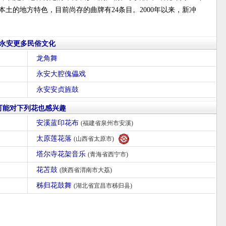
本土的地方特色，目前尚存的曲牌有24条目。2000年以来，新冲
永安更多民俗文化
龙角舞
永安大腔傀儡戏
永安安贞旌鼓
可能对下列花也感兴趣
安溪蓝印花布
(福建省泉州市安溪)
太原莲花落
(山西省太原市)
塔尔寺花架音乐
(青海省西宁市)
花苫鼓
(陕西省渭南市大荔)
秭归花鼓舞
(湖北省宜昌市秭归县)