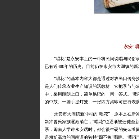
永安“
“唱花”是永安本土的一种将民间说唱与民俗
已有近400年的历史。目前仍在永安市大湖镇的
“唱花”的基本内容大都是通过对农民口传身
是人们传承农业生产知识的活教材，它把季节与
中，采用朗朗上口，简单易记的一问一答式。“唱花
的中鼓、一盏手提灯笼、一张四方桌即可进行表
永安市大湖镇新冲村的“唱花”，原本是在新
新冲曾氏家族逐渐消亡，“唱花”也逐渐被迁徙至
系，闽南人学讲永安话时，都会很生硬的夹杂着
是粗犷毫放的闽南语的独特“四不象”唱腔。“唱花