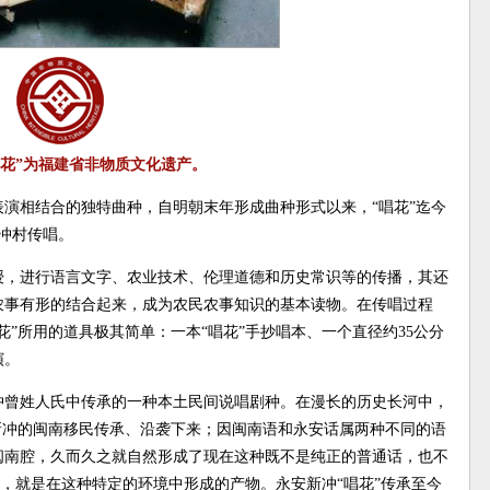
唱花”为福建省非物质文化遗产。
表演相结合的独特曲种，自明朝末年形成曲种形式以来，“唱花”迄今
新冲村传唱。
授，进行语言文字、农业技术、伦理道德和历史常识等的传播，其还
农事有形的结合起来，成为农民农事知识的基本读物。在传唱过程
”所用的道具极其简单：一本“唱花”手抄唱本、一个直径约35公分
演。
冲曾姓人氏中传承的一种本土民间说唱剧种。在漫长的历史长河中，
新冲的闽南移民传承、沿袭下来；因闽南语和永安话属两种不同的语
闽南腔，久而久之就自然形成了现在这种既不是纯正的普通话，也不
”，就是在这种特定的环境中形成的产物。永安新冲“唱花”传承至今