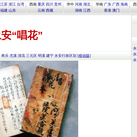
江苏
浙江
台湾
西南
重庆
四川
贵州
华中
河南
湖北
华南
广东
广西
海南
西
福建
山东
云南
西藏
湖南
江西
香港
澳门
安“唱花”
·
永
·
永
田
将乐
尤溪
清流
三元区
明溪
建宁
永安行政区划
[移动版]
·
永