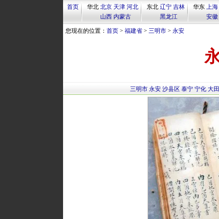
首页
华北
北京
天津
河北
东北
辽宁
吉林
华东
上海
山西
内蒙古
黑龙江
安徽
您现在的位置：
首页
>
福建省
>
三明市
>
永安
永
三明市
永安
沙县区
泰宁
宁化
大