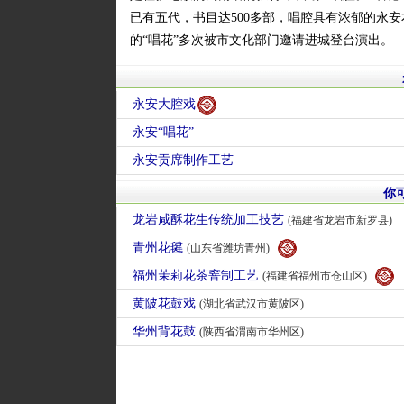
已有五代，书目达500多部，唱腔具有浓郁的永安
的“唱花”多次被市文化部门邀请进城登台演出。
永安大腔戏
永安“唱花”
永安贡席制作工艺
你
龙岩咸酥花生传统加工技艺
(福建省龙岩市新罗县)
青州花毽
(山东省潍坊青州)
福州茉莉花茶窨制工艺
(福建省福州市仓山区)
黄陂花鼓戏
(湖北省武汉市黄陂区)
华州背花鼓
(陕西省渭南市华州区)