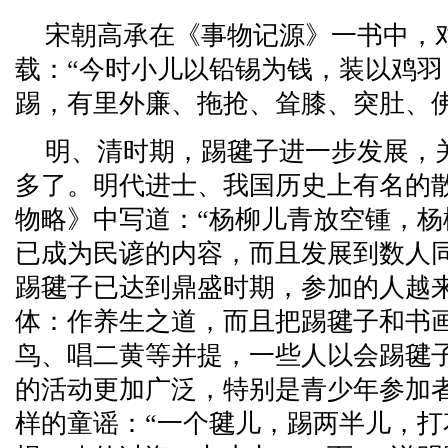
宋朝高承在《事物记源》一书中，
载：“今时小儿以铅锡为钱，装以鸡
踢，有里外廉、拖抢、耸膝、突肚、佛
明、清时期，踢毽子进一步发展，
多了。明代进士、我国历史上有名的
物略》中写道：“杨柳儿青放空锺，杨
已成为民谚的内容，而且发展到数人
踢毽子已达到鼎盛时期，参加的人越
体：作养生之道，而且把踢毽子和书
鸟、唱二黄等并提，一些人以会踢毽
的活动更加广泛，特别是青少年参加
样的童谣：“一个毽儿，踢两半儿，