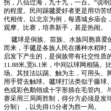
拐，八仙过海，九十九，一百。”说
的程度。民间踢毽爱好者更是用功苦
代相传。以北京为例，每遇城乡庙会
观摩、比赛，培养新手，甚是热闹。
毽球是侗族、苗族、水族同胞喜爱
而来，手毽是各族人民在播种水稻时
启发下产生的，是侗族带有社交性质
11.88米,宽6.1米，中间以球网相
场。其技法以踢、触为主，可用头、
用手臂去触球。毽球打法类似于藤球
色或彩色鹅翎成十字形插在毛管内、
赛采用三局两胜制，得分方必须是发
分制），以先得15分者为胜一局。