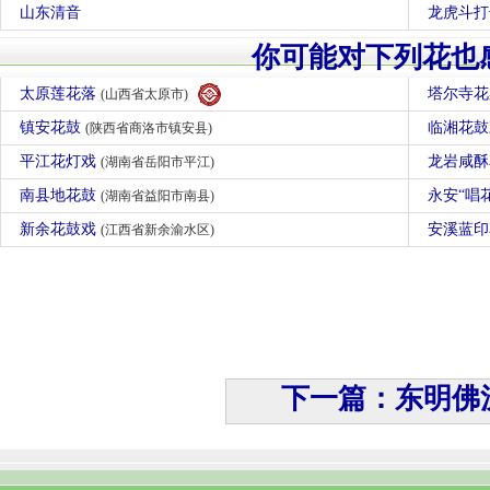
山东清音
龙虎斗打
你可能对下列花也
太原莲花落
塔尔寺
(山西省太原市)
镇安花鼓
临湘花
(陕西省商洛市镇安县)
平江花灯戏
龙岩咸
(湖南省岳阳市平江)
南县地花鼓
永安“唱
(湖南省益阳市南县)
新余花鼓戏
安溪蓝
(江西省新余渝水区)
下一篇：东明佛