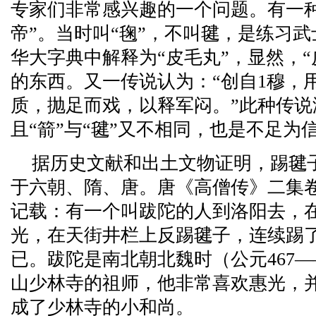
专家们非常感兴趣的一个问题。有一
帝”。当时叫“毱”，不叫毽，是练习武
华大字典中解释为“皮毛丸”，显然，
的东西。又一传说认为：“创自1穆，
质，抛足而戏，以释军闷。”此种传说
且“箭”与“毽”又不相同，也是不足为
据历史文献和出土文物证明，踢毽
于六朝、隋、唐。唐《高僧传》二集
记载：有一个叫跋陀的人到洛阳去，
光，在天街井栏上反踢毽子，连续踢
已。跋陀是南北朝北魏时（公元467—
山少林寺的祖师，他非常喜欢惠光，
成了少林寺的小和尚。