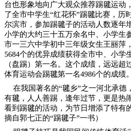
台也形象地向广大观众推荐踢毽运动
了全市中学生“红花怀”踢毽比赛，历
尔滨市，参加踢毽子的活动人数逐年
小学的大约三十五万余名中、小学生参
市一三六中学初中三年级女生王丽萍，
5684个的优异成绩获得全市中、小
（盘踢）第一名。这个成绩，远远超过了
体育运动会踢毽第一名4986个的成绩
在我国著名的“毽乡”之一河北承德
有毽，人人善踢，逢年过节，更是热
看到踢毽的活动，为节日增添了特有
摘自郭七正的“踢毽子”一书）