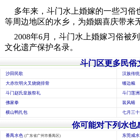
多年来，斗门水上婚嫁的一些习俗
等周边地区的水乡，为婚姻喜庆带来
2008年6月，斗门水上婚嫁习俗被
文化遗产保护名录。
斗门区更多民俗
沙田民歌
汉族传统
大赤坎明火叉烧烧排骨
镬边糍
斗门赵氏皇族祭礼
斗门莲洲
佛家拳
装风蟮
横山鸭扎包
七月三十
你可能对下列水也
番禺水色
东莞咸
(广东省广州市番禺区)