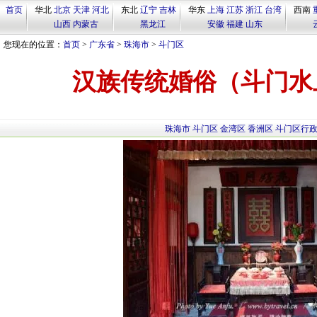
首页
华北
北京
天津
河北
东北
辽宁
吉林
华东
上海
江苏
浙江
台湾
西南
山西
内蒙古
黑龙江
安徽
福建
山东
您现在的位置：
首页
>
广东省
>
珠海市
>
斗门区
汉族传统婚俗（斗门水
珠海市
斗门区
金湾区
香洲区
斗门区行