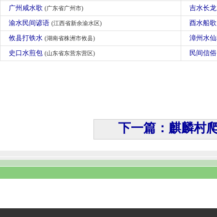
广州咸水歌
吉水长
(广东省广州市)
渝水民间谚语
酉水船
(江西省新余渝水区)
攸县打铁水
漳州水
(湖南省株洲市攸县)
史口水煎包
民间信
(山东省东营东营区)
下一篇：麒麟村