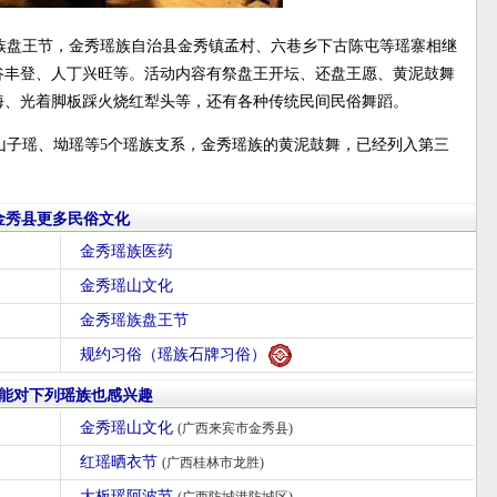
瑶族盘王节，金秀瑶族自治县金秀镇孟村、六巷乡下古陈屯等瑶寨相继
谷丰登、人丁兴旺等。活动内容有祭盘王开坛、还盘王愿、黄泥鼓舞
海、光着脚板踩火烧红犁头等，还有各种传统民间民俗舞蹈。
山子瑶、坳瑶等5个瑶族支系，金秀瑶族的黄泥鼓舞，已经列入第三
金秀县更多民俗文化
金秀瑶族医药
金秀瑶山文化
金秀瑶族盘王节
规约习俗（瑶族石牌习俗）
能对下列瑶族也感兴趣
金秀瑶山文化
(广西来宾市金秀县)
红瑶晒衣节
(广西桂林市龙胜)
大板瑶阿波节