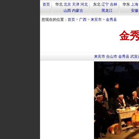
首页
华北
北京
天津
河北
东北
辽宁
吉林
华东
上海
山西
内蒙古
黑龙江
安徽
您现在的位置：
首页
>
广西
>
来宾市
>
金秀县
金
来宾市
合山市
金秀县
武宣