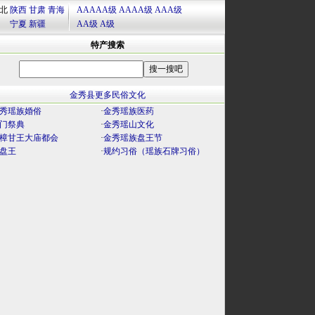
北
陕西
甘肃
青海
AAAAA级
AAAA级
AAA级
宁夏
新疆
AA级
A级
特产搜索
金秀县更多民俗文化
秀瑶族婚俗
·
金秀瑶族医药
门祭典
·
金秀瑶山文化
樟甘王大庙都会
·
金秀瑶族盘王节
盘王
·
规约习俗（瑶族石牌习俗）