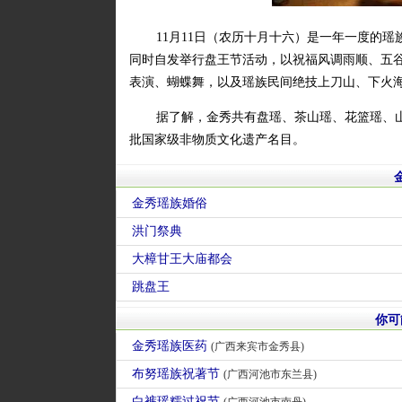
11月11日（农历十月十六）是一年一度的
同时自发举行盘王节活动，以祝福风调雨顺、五
表演、蝴蝶舞，以及瑶族民间绝技上刀山、下火
据了解，金秀共有盘瑶、茶山瑶、花篮瑶、
批国家级非物质文化遗产名目。
金秀瑶族婚俗
洪门祭典
大樟甘王大庙都会
跳盘王
你可
金秀瑶族医药
(广西来宾市金秀县)
布努瑶族祝著节
(广西河池市东兰县)
白裤瑶糯过祝节