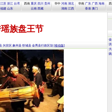
江苏
浙江
台湾
西南
重庆
四川
贵州
华中
河南
湖北
华南
广东
广西
海南
西
福建
山东
云南
西藏
湖南
江西
香港
澳门
秀瑶族盘王节
·
金
·
洪
县
兴宾区
象州县
忻城县
金秀县行政区划
[移动版]
·
大
·
跳