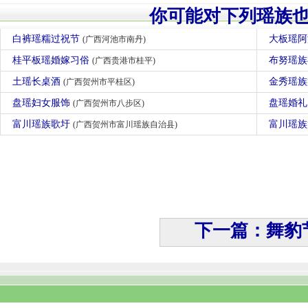
你可能对下列瑶族
白裤瑶糯过祝节
大板瑶
(广西河池市南丹)
桂平板瑶婚嫁习俗
布努瑶
(广西贵港市桂平)
土瑶长桌酒
金秀瑶
(广西贺州市平桂区)
盘瑶妇女服饰
盘瑶婚
(广西贺州市八步区)
富川瑶族歌圩
富川瑶
(广西贺州市富川瑶族自治县)
下一篇：舞豹