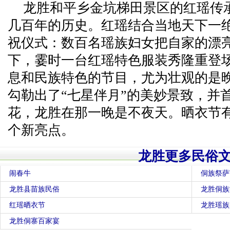
龙胜和平乡金坑梯田景区的红瑶传
几百年的历史。红瑶结合当地天下一
祝仪式：数百名瑶族妇女把自家的漂
下，霎时一台红瑶特色服装秀隆重登
息和民族特色的节目，尤为壮观的是
勾勒出了“七星伴月”的美妙景致，并
花，龙胜在那一晚是不夜天。晒衣节
个新亮点。
龙胜更多民俗
闹春牛
侗族祭萨
龙胜县苗族民俗
龙胜侗族
红瑶晒衣节
龙胜瑶族
龙胜侗寨百家宴