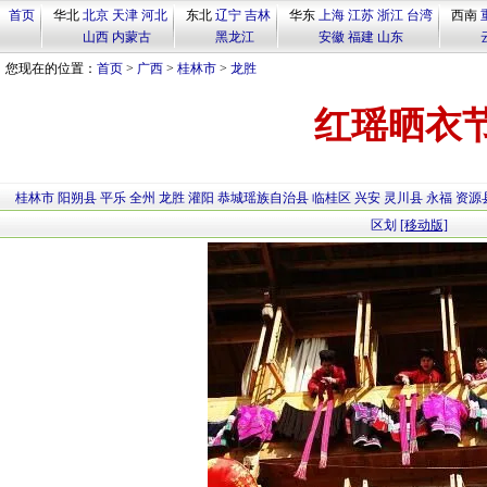
首页
华北
北京
天津
河北
东北
辽宁
吉林
华东
上海
江苏
浙江
台湾
西南
山西
内蒙古
黑龙江
安徽
福建
山东
您现在的位置：
首页
>
广西
>
桂林市
>
龙胜
红瑶晒衣
桂林市
阳朔县
平乐
全州
龙胜
灌阳
恭城瑶族自治县
临桂区
兴安
灵川县
永福
资源
区划
[移动版]