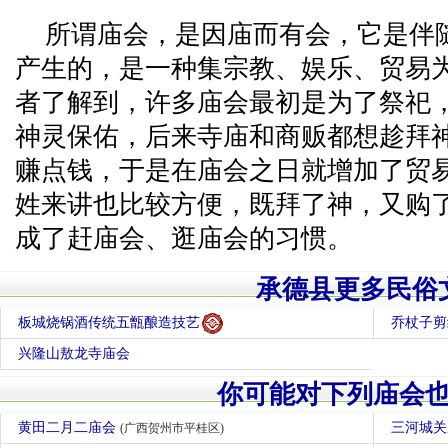
所谓庙会，是因庙而有会，它是伴
产生的，是一种集宗教、娱乐、贸易
者了解到，许多庙会最初是为了祭祀
神灵保佑，后来寺庙和商贩都想趁拜
赚点钱，于是在庙会之日就增加了贸
姓来讲也比较方便，既拜了神，又购
成了赶庙会、逛庙会的习惯。
承德县更多民俗
板城烧锅酒传统五甑酿造技艺
乔杖子剪
兴隆山敖龙寺庙会
你可能对下列庙会
黄田二月二庙会
三河城
(广西贺州市平桂区)