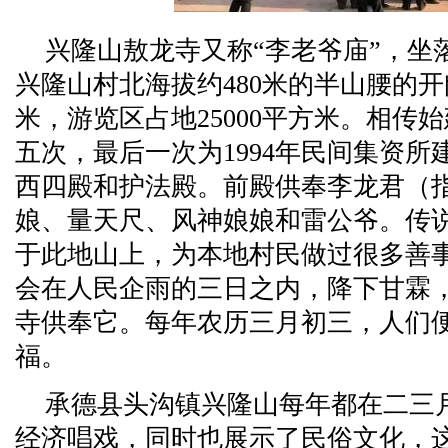
兴隆山敖龙寺又称“李老爷庙”，坐
兴隆山村北海拔约480米的半山腰的开
米，游览区占地25000平方米。相传
五次，最后一次为1994年民间集资
西四殿和护法殿。前殿供奉李龙君（
娘、量天尺、风神娘娘和雷公爷。传说
于此地山上，为本地村民做过很多善
会在人民企雨的三日之内，降下甘霖
寺供奉它。每年农历三月初三，人们
福。
承德县头沟镇兴隆山每年都在二三
经济唱戏，同时也展示了民俗文化，