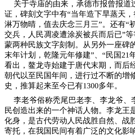
关于寺庙的由来，承德市报曾报道
证，碑刻文字中有“当年造下旱蒸天
淋万物晴，值去庆念三月三”。还有“
交兵，人民凋凌遭涂炭被兵而后已”
蒙两种民族文字刻制。从另外一座碑
末年计划，乾隆元年修建”、“民国21
看出，鳌龙寺始建于唐代末期，而后
朝代以至民国年间，进行过不断的增
史，推算起来至今已有1300多年。
李老爷俗称秃尾巴老李、李龙爷、
民创造出来的一个神话人物。李龙王
化身，是古代劳动人民战胜自然、战胜
寄托，在我国民间有着广泛的文化影