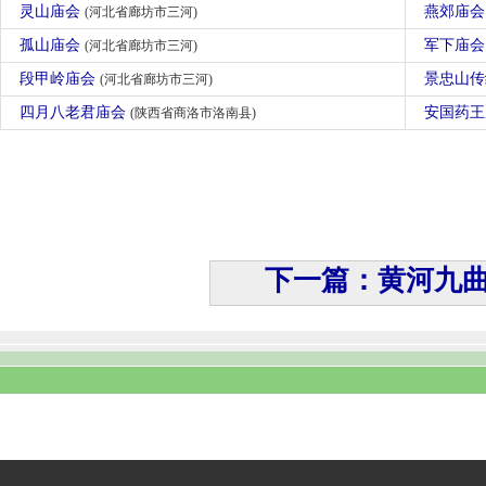
灵山庙会
燕郊庙
(河北省廊坊市三河)
孤山庙会
军下庙
(河北省廊坊市三河)
段甲岭庙会
景忠山
(河北省廊坊市三河)
四月八老君庙会
安国药
(陕西省商洛市洛南县)
下一篇：黄河九