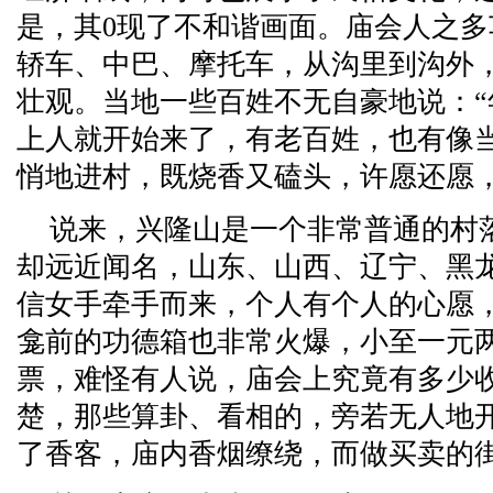
是，其0现了不和谐画面。庙会人之
轿车、中巴、摩托车，从沟里到沟外
壮观。当地一些百姓不无自豪地说：
上人就开始来了，有老百姓，也有像
悄地进村，既烧香又磕头，许愿还愿
说来，兴隆山是一个非常普通的村
却远近闻名，山东、山西、辽宁、黑
信女手牵手而来，个人有个人的心愿
龛前的功德箱也非常火爆，小至一元
票，难怪有人说，庙会上究竟有多少
楚，那些算卦、看相的，旁若无人地开
了香客，庙内香烟缭绕，而做买卖的