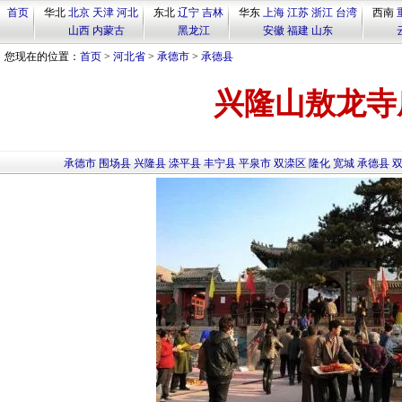
首页
华北
北京
天津
河北
东北
辽宁
吉林
华东
上海
江苏
浙江
台湾
西南
山西
内蒙古
黑龙江
安徽
福建
山东
您现在的位置：
首页
>
河北省
>
承德市
>
承德县
兴隆山敖龙寺
承德市
围场县
兴隆县
滦平县
丰宁县
平泉市
双滦区
隆化
宽城
承德县