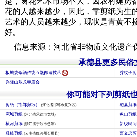
是，窗花艺术市场不大，因农村建房
花的人越来越少，因此，靠剪纸为生
艺术的人员越来越少，现状是青黄不
好。
信息来源：河北省非物质文化遗产
承德县更多民俗
板城烧锅酒传统五甑酿造技艺
乔杖子剪
兴隆山敖龙寺庙会
你可能对下列剪纸
剪纸（邯郸剪纸）
磁县剪
(河北省邯郸市复兴区)
宽城剪纸
象山剪
(河北省承德市宽城)
横河剪纸
新碶民
(浙江省宁波市慈溪)
彝族剪纸
曹文忠
(云南省红河州石屏县)