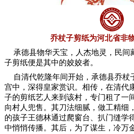
乔杖子剪纸为河北省非
承德县物华天宝，人杰地灵，民间
子剪纸便是其中的姣姣者。
自清代乾隆年间开始，承德县乔杖
宫中，深得皇家赏识。相传，在清代
子的剪纸艺人来到该村，专门租了一
向村人兜售。其刀法细腻，做工精细，
的孩子王德林通过爬窗台、扒门缝学
中悄悄传播。其后，为了谋生，冷万