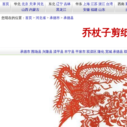
首页
华北
北京
天津
河北
东北
辽宁
吉林
华东
上海
江苏
浙江
台湾
西南
山西
内蒙古
黑龙江
安徽
福建
山东
您现在的位置：
首页
>
河北省
>
承德市
>
承德县
乔杖子剪
承德市
围场县
兴隆县
滦平县
丰宁县
平泉市
双滦区
隆化
宽城
承德县