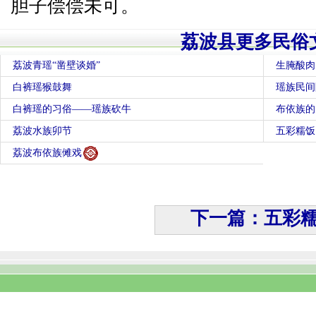
胆子偿偿未可。
荔波县更多民俗
荔波青瑶“凿壁谈婚”
生腌酸肉
白裤瑶猴鼓舞
瑶族民间
白裤瑶的习俗――瑶族砍牛
布依族的
荔波水族卯节
五彩糯饭
荔波布依族傩戏
下一篇：五彩