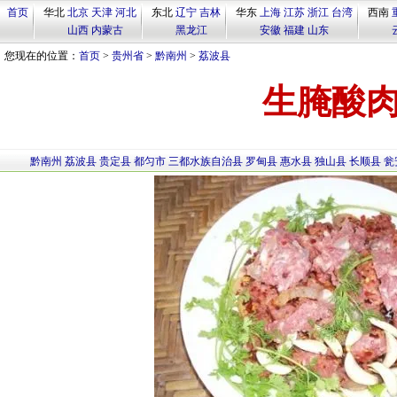
首页
华北
北京
天津
河北
东北
辽宁
吉林
华东
上海
江苏
浙江
台湾
西南
山西
内蒙古
黑龙江
安徽
福建
山东
您现在的位置：
首页
>
贵州省
>
黔南州
>
荔波县
生腌酸
黔南州
荔波县
贵定县
都匀市
三都水族自治县
罗甸县
惠水县
独山县
长顺县
瓮