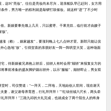
，这叫“亮妆”。往往是亮妆尚未尽兴，迎亲船队早已赶到，女方用
条件，男方唯一的权利就是敲锣打鼓催妆。就这样“迸”了不少时
。
的习俗。新娘要事先饿上几天，只以蜜枣、干果充饥，临行前才由嫂子
家饭”。
娘越涨（赖），娘家越发”，要涨到晚上七八点钟才罢。新郎只能让傧
屋外心急地“放”，引得贺喜的亲朋好友一阵一阵哄堂大笑，这种场面
。
进宅，待新娘被兄弟抱上轿后，抬轿人有时会用“颠轿”来报复女方的
将事前准备的盛灰脚炉踢出轿外，以示“服输”，颠轿即止，男女双
拜堂时，司仪赞道：“一拜天，二拜地，天地始创人世间，现在谢天
做夫妻，谢父谢母养育恩，行礼拜拜拜！”“红绿丝绒六尺长，两头牵
行礼拜拜拜！”三跪九叩的大礼完成，也就成全了两个陌生人的终身