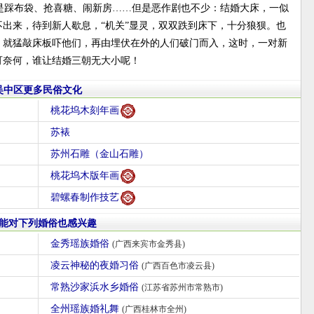
是踩布袋、抢喜糖、闹新房……但是恶作剧也不少：结婚大床，一似
出来，待到新人歇息，“机关”显灵，双双跌到床下，十分狼狈。也
，就猛敲床板吓他们，再由埋伏在外的人们破门而入，这时，一对新
可奈何，谁让结婚三朝无大小呢！
吴中区更多民俗文化
桃花坞木刻年画
苏裱
苏州石雕（金山石雕）
桃花坞木版年画
碧螺春制作技艺
能对下列婚俗也感兴趣
金秀瑶族婚俗
(广西来宾市金秀县)
凌云神秘的夜婚习俗
(广西百色市凌云县)
常熟沙家浜水乡婚俗
(江苏省苏州市常熟市)
全州瑶族婚礼舞
(广西桂林市全州)