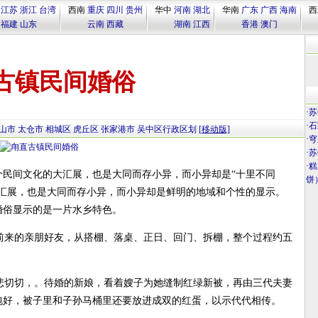
江苏
浙江
台湾
西南
重庆
四川
贵州
华中
河南
湖北
华南
广东
广西
海南
西
福建
山东
云南
西藏
湖南
江西
香港
澳门
古镇民间婚俗
·
苏
·
石
山市
太仓市
相城区
虎丘区
张家港市
吴中区行政区划
[移动版]
·
穹
·
苏
·
糕
个民间文化的大汇展，也是大同而存小异，而小异却是“十里不同
饼
大汇展，也是大同而存小异，而小异却是鲜明的地域和个性的显示。
婚俗显示的是一片水乡特色。
前来的亲朋好友，从搭棚、落桌、正日、回门、拆棚，整个过程约五
悲切切，。待婚的新娘，看着嫂子为她缝制红绿新被，再由三代夫妻
包好，被子里和子孙马桶里还要放进成双的红蛋，以示代代相传。