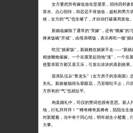
女方要把所有嫁妆放在堂屋里，招待四邻参观
茶水、点心招待，却迟迟不肯放妆，趁机和男方讲
候，女方的“气”也生够了，才自动打破僵局发妆
新娘临嫁除了通常的“哭嫁”，还有“饿嫁”
捧来饭碗“开戒”，由母亲喂饭，表示再吃一顿“娘
吃完“娘家饭”，新娘赖在娘家不走——“新
相放鞭炮催嫁。一个在屋里起劲地“涨”，一个在
使娶亲双方都又喜又乐，引发出浓浓的喜剧效果
迎亲队伍从“青龙头”（女方房子的东南面）
失礼。新娘被颠得头晕眼花，乃至呕吐不止，只得
方所有的“气”也就扯平。
甪直婚礼中，司仪的赞词也很有意思。新人
地，行礼拜拜拜！”“稀奇稀奇真稀奇，陌陌生生
对新鸳鸯，当中有个同心结，明年就生小鸳鸯，
大事。