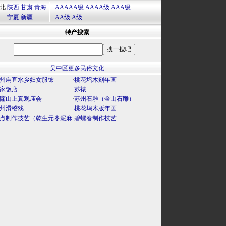
北
陕西
甘肃
青海
AAAAA级
AAAA级
AAA级
宁夏
新疆
AA级
A级
特产搜索
吴中区更多民俗文化
州甪直水乡妇女服饰
·
桃花坞木刻年画
家饭店
·
苏裱
窿山上真观庙会
·
苏州石雕（金山石雕）
州滑稽戏
·
桃花坞木版年画
点制作技艺（乾生元枣泥麻
·
碧螺春制作技艺
）