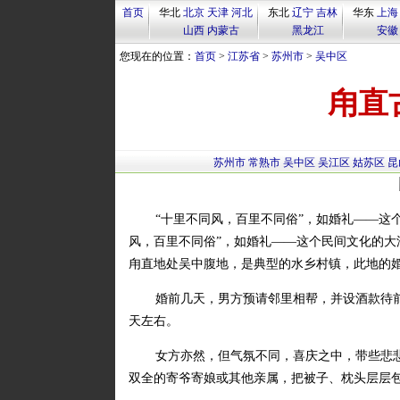
首页
华北
北京
天津
河北
东北
辽宁
吉林
华东
上海
山西
内蒙古
黑龙江
安徽
您现在的位置：
首页
>
江苏省
>
苏州市
>
吴中区
甪直
苏州市
常熟市
吴中区
吴江区
姑苏区
昆
“十里不同风，百里不同俗”，如婚礼——这
风，百里不同俗”，如婚礼——这个民间文化的
甪直地处吴中腹地，是典型的水乡村镇，此地的
婚前几天，男方预请邻里相帮，并设酒款待
天左右。
女方亦然，但气氛不同，喜庆之中，带些悲
双全的寄爷寄娘或其他亲属，把被子、枕头层层