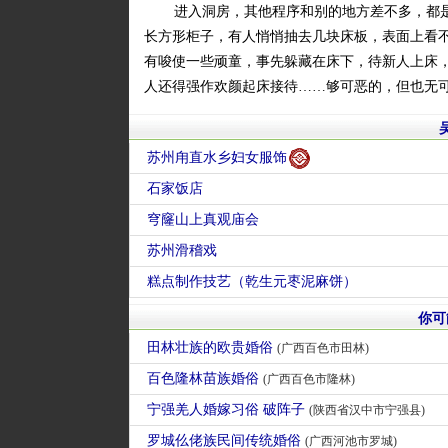
进入洞房，其他程序和别的地方差不多，都
长方形柜子，有人悄悄抽去几块床板，表面上看不
有唆使一些顽童，事先躲藏在床下，待新人上床
人还得强作欢颜起床接待……够可恶的，但也无
苏州甪直水乡妇女服饰
石家饭店
穹窿山上真观庙会
苏州滑稽戏
糕点制作技艺（乾生元枣泥麻饼）
你可
田林壮族的欧贵婚俗
(广西百色市田林)
百色隆林苗族婚俗
(广西百色市隆林)
宁强羌人婚嫁习俗 破阵子
(陕西省汉中市宁强县)
罗城仫佬族民间传统婚俗
(广西河池市罗城)