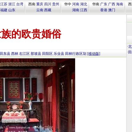
江苏
浙江
台湾
西南
重庆
四川
贵州
华中
河南
湖北
华南
广东
广西
海南
西
福建
山东
云南
西藏
湖南
江西
香港
澳门
壮族的欧贵婚俗
·
北
·
田
田东县
西林
右江区
那坡县
田阳区
乐业县
田林行政区划
[移动版]