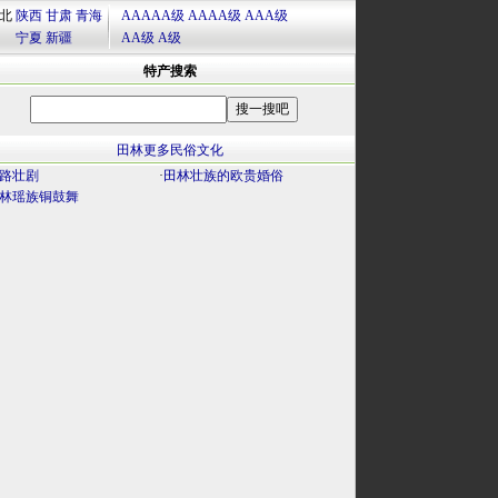
北
陕西
甘肃
青海
AAAAA级
AAAA级
AAA级
宁夏
新疆
AA级
A级
特产搜索
田林更多民俗文化
路壮剧
·
田林壮族的欧贵婚俗
林瑶族铜鼓舞