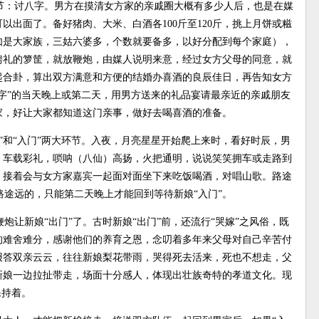
节：讨八字。男方在摸清女方家的亲戚圈大概有多少人后，也是在媒
出面了。备好猪肉、大米、白酒各100斤至120斤，挑上月饼或糍
如是大家族，三姑六婆多，个数就要备多，以好分配到每个家庭），
聘礼的箩筐，就放鞭炮，由媒人说明来意，经过女方父母的同意，就
起合卦，算出双方满意和方便的结婚办喜酒的良辰佳日，再告知女方
字”的当天晚上或第二天，用男方送来的礼品宴请最亲近的亲戚朋友
家，好让大家都知道这门亲事，做好去喝喜酒的准备。
”和“入门”两大环节。入夜，月亮星星开始爬上来时，看好时辰，男
，车载彩礼，唢呐（八仙）高扬，火把通明，说说笑笑拥车或走路到
，接着会与女方家嘉宾一起面对面坐下来吃饭喝酒，对唱山歌。路途
路途远的，只能第二天晚上才能回到等待新娘“入门”。
炮让新娘“出门”了。古时新娘“出门”前，还流行“哭嫁”之风俗，既
的难舍难分，感谢他们的养育之恩，念叨着多年来父母对自己辛苦付
报答双亲云云，往往新娘梨花带雨，哭得死去活来，死也不想走，父
新娘一边拉扯带走，场面十分感人，体现出壮族奇特的孝道文化。现
保持着。