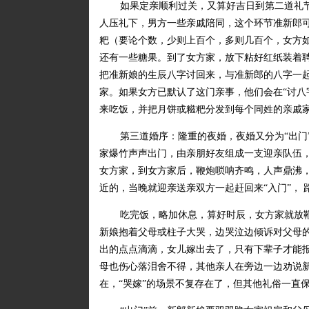
如果定亲顺利过关，又算好吉日到第二道礼
人压礼下，男方一些亲戚陪同，这个环节准新郎可以
粑（要论个数，少则上百个，多则几百个，女方
还有一些糖果。到了女方家，放下粘好红纸装着
把准新娘的生辰八字讨回来，与准新郎的八字一
家。如果女方已默认了这门亲事，他们会在“讨八
来吃饭，并把月饼或糍粑分发到每个同姓的亲戚
第三道婚序：隆重的夜婚，夜婚又分为“出门
家爆竹声声出门，由亲朋好友组成一支迎亲队伍
女方家，到女方家后，鞭炮唢呐齐鸣，人声鼎沸
近的，当晚就迎亲送亲双方一起赶回来“入门”， 
吃完饭，略加休息，算好时辰，女方家就放鞭
新娘抱着父母或柱子大哭，边哭泣边倾诉对父母
出的点点滴滴，女儿嫁出去了，只有下辈子才能
母也伤心落泪舍不得，其他亲人在旁边一边劝说
在，“哭嫁”的场景不复存在了，但其他礼俗一直