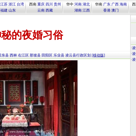
江苏
浙江
台湾
西南
重庆
四川
贵州
华中
河南
湖北
华南
广东
广西
海南
西
福建
山东
云南
西藏
湖南
江西
香港
澳门
神秘的夜婚习俗
·
凌
·
凌
田东县
西林
右江区
那坡县
田阳区
乐业县
凌云县行政区划
[移动版]
·
凌