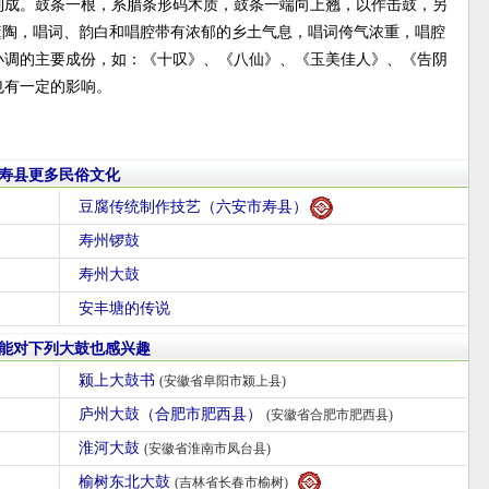
制成。鼓条一根，系腊条形码木质，鼓条一端向上翘，以作击鼓，另
薰陶，唱词、韵白和唱腔带有浓郁的乡土气息，唱词侉气浓重，唱腔
小调的主要成份，如：《十叹》、《八仙》、《玉美佳人》、《告阴
也有一定的影响。
寿县更多民俗文化
豆腐传统制作技艺（六安市寿县）
寿州锣鼓
寿州大鼓
安丰塘的传说
能对下列大鼓也感兴趣
颍上大鼓书
(安徽省阜阳市颍上县)
庐州大鼓（合肥市肥西县）
(安徽省合肥市肥西县)
淮河大鼓
(安徽省淮南市凤台县)
榆树东北大鼓
(吉林省长春市榆树)