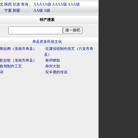
北
陕西
甘肃
青海
AAAAA级
AAAA级
AAA级
宁夏
新疆
AA级
A级
特产搜索
寿县更多民俗文化
阁抬阁（淮南市寿县）
·
豆腐传统制作技艺（六安市寿
县）
歌抬歌（淮南市寿县）
·
寿州锣鼓
救驾制作工艺
·
寿州大鼓
词
·
安丰塘的传说