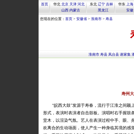
首页
华北
北京
天津
河北
东北
辽宁
吉林
华东
上海
山西
内蒙古
黑龙江
安徽
您现在的位置：
首页
>
安徽省
>
淮南市
>
寿县
淮南市
寿县
凤台县
谢家集
寿州大
“皖西大鼓”发源于寿春，流行于江淮之间颖
形式，表演时表演者自击鼓板。演唱时右手握鼓
堂木，以渲染气氛。艺人在表演过程中手、眼、
欢离合的生动场面，使人产生一种身临其境的感觉