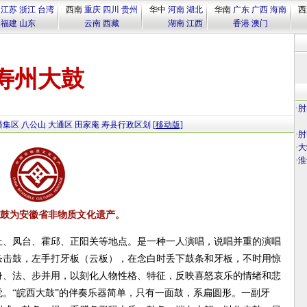
江苏
浙江
台湾
西南
重庆
四川
贵州
华中
河南
湖北
华南
广东
广西
海南
西
福建
山东
云南
西藏
湖南
江西
香港
澳门
寿州大鼓
·
肘
潘集区
八公山
大通区
田家庵
寿县行政区划
[移动版]
·
肘
·
大
·
淮
鼓为安徽省非物质文化遗产。
上、凤台、霍邱、正阳关等地点。是一种一人演唱，说唱并重的演唱
条击鼓，左手打牙板（云板），在念白时丢下鼓条和牙板，不时用惊
身、法、步并用，以刻化人物性格、特征，反映喜怒哀乐的情绪和悲
。“皖西大鼓”的伴奏乐器简单，只有一面鼓，系扁圆形。一副牙