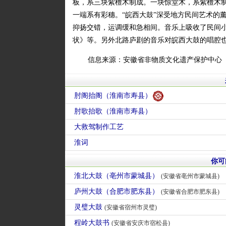
板，系三块紫檀木制成。一块惊堂木，系紫檀木
一端系有彩穗。“皖西大鼓”深受地方民间艺术的
抑扬交错，运调缓和急相间。音乐上吸收了民间
状》等。另外北路庐剧的音乐对皖西大鼓的唱腔
信息来源：安徽省非物质文化遗产保护中心
肘阁抬阁（淮南市寿县）
肘歌抬歌（淮南市寿县）
大救驾制作工艺
淮词
你可
淮北大鼓（亳州市蒙城县）
(安徽省亳州市蒙城县)
庐州大鼓（合肥市肥东县）
(安徽省合肥市肥东县)
灵璧大鼓
(安徽省宿州市灵璧)
程岭大鼓书
(安徽省安庆市宿松县)