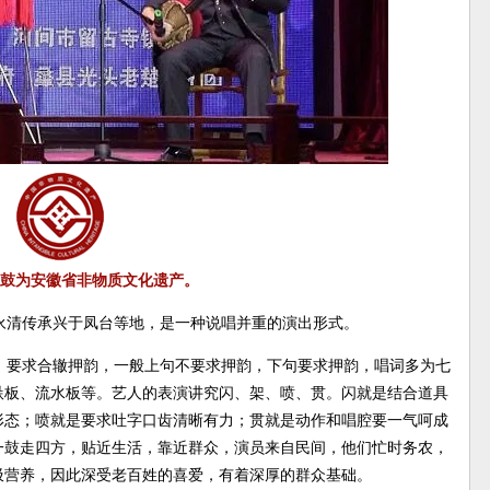
鼓为安徽省非物质文化遗产。
永清传承兴于凤台等地，是一种说唱并重的演出形式。
，要求合辙押韵，一般上句不要求押韵，下句要求押韵，唱词多为七
垛板、流水板等。艺人的表演讲究闪、架、喷、贯。闪就是结合道具
形态；喷就是要求吐字口齿清晰有力；贯就是动作和唱腔要一气呵成
一鼓走四方，贴近生活，靠近群众，演员来自民间，他们忙时务农，
汲营养，因此深受老百姓的喜爱，有着深厚的群众基础。