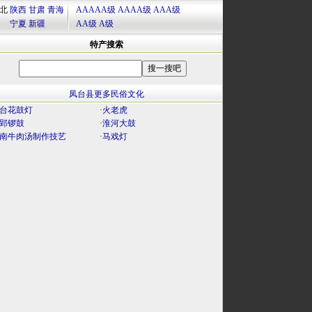
北
陕西
甘肃
青海
AAAAA级
AAAA级
AAA级
宁夏
新疆
AA级
A级
特产搜索
凤台县更多民俗文化
台花鼓灯
·
火老虎
郢锣鼓
·
淮河大鼓
南牛肉汤制作技艺
·
马戏灯