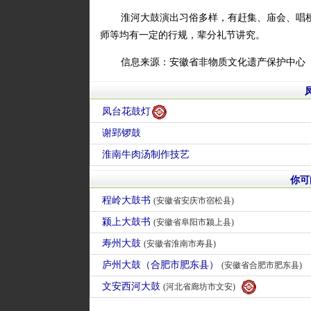
淮河大鼓演出习俗多样，有赶集、庙会、唱梗
师等均有一定的行规，辈分礼节讲究。
信息来源：安徽省非物质文化遗产保护中心
凤台花鼓灯
谢郢锣鼓
淮南牛肉汤制作技艺
你可
程岭大鼓书
(安徽省安庆市宿松县)
颍上大鼓书
(安徽省阜阳市颍上县)
寿州大鼓
(安徽省淮南市寿县)
庐州大鼓（合肥市肥东县）
(安徽省合肥市肥东县)
文安西河大鼓
(河北省廊坊市文安)