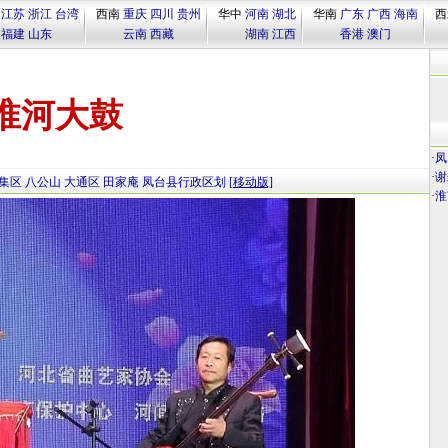
江苏
浙江
台湾
西南
重庆
四川
贵州
华中
河南
湖北
华南
广东
广西
海南
西
福建
山东
云南
西藏
湖南
江西
香港
澳门
淮河大鼓
·
凤
·
谢
集区
八公山
大通区
田家庵
凤台县行政区划
[移动版]
·
淮