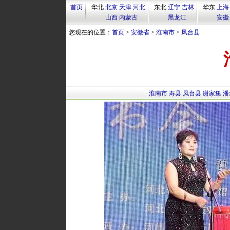
首页
华北
北京
天津
河北
东北
辽宁
吉林
华东
上海
山西
内蒙古
黑龙江
安徽
您现在的位置：
首页
>
安徽省
>
淮南市
>
凤台县
淮南市
寿县
凤台县
谢家集
潘