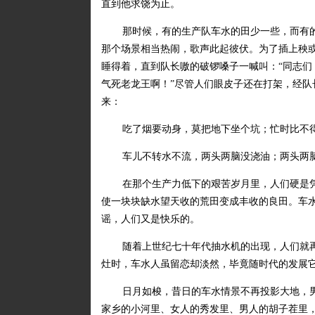
直到他求饶为止。
那时候，有的生产队车水的田少一些，而有
那个场景相当热闹，歌声此起彼伏。为了插上秧
睡得着，直到队长嗷的破锣嗓子一喊叫：“同志
气死老龙王啊！”尽管人们眼皮子还在打架，经
来：
吃了烟要动身，莫把地下坐个坑；忙时比不
车儿不转水不流，两头两脑没浇油；两头两
在那个生产力低下的艰苦岁月里，人们硬是
使一块块缺水望天收的荒田变成丰收的良田。车
谣，人们又是快乐的。
随着上世纪七十年代抽水机的出现，人们就再
灶时，车水人虽留恋却淡然，毕竟随时代的发展
日月如梭，昔日的车水情景不再投影大地，
家乡的小河里、女人的秀发里、男人的胡子茬里