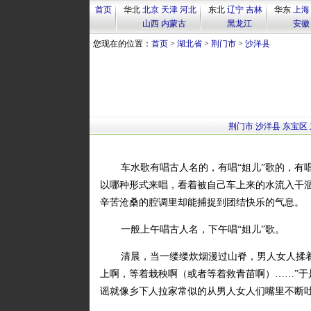
首页
华北
北京
天津
河北
东北
辽宁
吉林
华东
上海
山西
内蒙古
黑龙江
安徽
您现在的位置：
首页
>
湖北省
>
荆门市
>
沙洋县
荆门市
沙洋县
东宝区
车水歌有唱古人名的，有唱“姐儿”歌的，有
以哪种形式来唱，看着被自己车上来的水流入干
辛苦沧桑的腔调里却能捕捉到团结快乐的气息。
一般上午唱古人名，下午唱“姐儿”歌。
清晨，当一缕缕炊烟漫过山脊，男人女人揉着
上啊，等着栽秧啊（或者等着救青苗啊）……”
谣就像乡下人拉家常似的从男人女人们嘴里不断