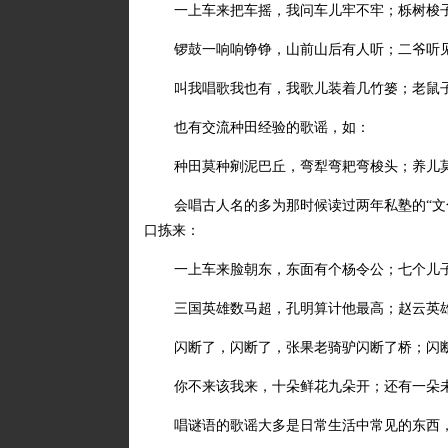
一上车来把车摇，我问车儿牢不牢；栎树梭
锣鼓一响响铮铮，山前山后有人听；二爷听
叫我唱歌我也有，我歌儿装着几竹篓；老鼠
也有交流种田经验的歌谣，如：
种田莫种剜泥巴丘，弯犁弯耙弯梭头；养儿
会唱古人名的多为那时候读过两年私塾的“文
口拣来：
一上车来脸朝东，东面有个杨令公；七个儿
三国英雄数马超，孔明算计他最高；赵云英
闪断了，闪断了，张果老骑驴闪断了桥；闪
你不来该我来，十朵鲜花九朵开；还有一朵
唱谜语的歌谣大多是日常生活中常见的东西