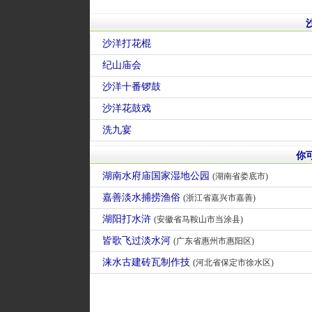
沙洋打花棍
纪山庙会
沙洋十番锣鼓
沙洋花鼓戏
洗九宴
你
湖南水府庙国家湿地公园
(湖南省娄底市)
嘉善淡水捕捞渔俗
(浙江省嘉兴市嘉善)
湖阳打水浒
(安徽省马鞍山市当涂县)
皆歌飞过淡水河
(广东省惠州市惠阳区)
涞水古建砖瓦制作技
(河北省保定市徐水区)