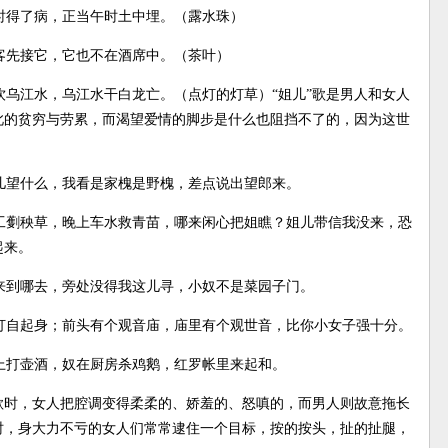
时得了病，正当午时土中埋。（露水珠）
客先接它，它也不在酒席中。（茶叶）
乌江水，乌江水干白龙亡。（点灯的灯草）“姐儿”歌是男人和女人
此的贫穷与劳累，而渴望爱情的脚步是什么也阻挡不了的，因为这世
儿望什么，我看是家槐是野槐，差点说出望郎来。
工劐秧草，晚上车水救青苗，哪来闲心把姐瞧？姐儿带信我没来，恐
起来。
来到哪去，旁处没得我这儿寻，小奴不是菜园子门。
打自起身；前头有个观音庙，庙里有个观世音，比你小女子强十分。
上打壶酒，奴在厨房杀鸡鹅，红罗帐里来起和。
歌时，女人把腔调变得柔柔的、娇羞的、怒嗔的，而男人则故意拖长
时，身大力不亏的女人们常常逮住一个目标，按的按头，扯的扯腿，