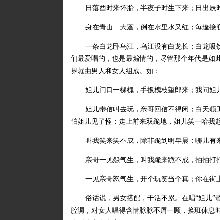
日落酉时来怀胎，半夜子时生下来；日出辰
身在青山一大蓬，倒在水里水又红；每逢接
一条白龙卧乌江，乌江没有白龙长；白龙吸饮
们最爱唱的，也是最煽情的，尽管那个年代是如
界就由男人和女人组成。如：
姐儿门口一棵槐，手扳槐枝望郎来；我问姐
姐儿带信叫去玩，亲哥回信不得闲；白天领
怕姐儿见了怪；走上前来双跪地，姐儿笑一哈我
叫我笑来笑不成，除非跪到明早晨；哪儿有
亲哥一见怨气生，叫我跪来跪不成，拍拍打
一见亲哥怒气生，开个玩笑当个真；你在街
俗话说，男女搭配，干活不累。在唱“姐儿”
腔调，对女人唱得含情脉脉不屑一顾，换班休息