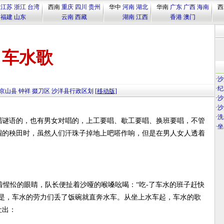
江苏
浙江
台湾
西南
重庆
四川
贵州
华中
河南
湖北
华南
广东
广西
海南
西
福建
山东
云南
西藏
湖南
江西
香港
澳门
车水歌
·
沙
·
纪
京山县
钟祥
掇刀区
沙洋县行政区划
[移动版]
·
沙
·
沙
·
洗
唱谜语的，也有男女对唱的，上工要唱、歇工要唱、换班要唱，不管
·
坐
涸的秧田时，虽然人们汗珠子掉地上吧嗒作响，但是在男人女人透着
惺忪的眼睛，队长便扯着沙哑的喉嗓吆喝：“吃-了车水的班子赶快
于是，车水的劳力们丢了饭碗就直奔水车。从坐上水车起，车水的歌
吐出：