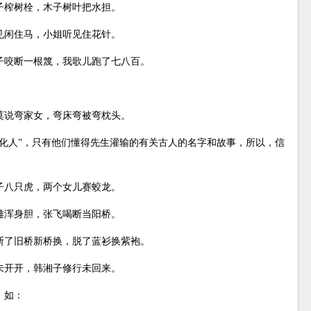
子榨树栓，木子树叶把水担。
见闲住马，小姐听见住花针。
子咬断一根篾，我歌儿跑了七八百。
莫说弯家女，弯床弯被弯枕头。
化人”，只有他们懂得先生灌输的有关古人的名字和故事，所以，信
子八只虎，两个女儿赛蛟龙。
雄浑身胆，张飞喝断当阳桥。
断了旧桥新桥换，脱了蓝衫换紫袍。
未开开，韩湘子修行未回来。
，如：