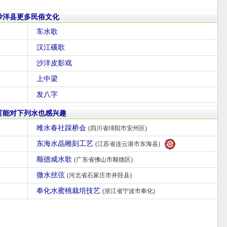
沙洋县更多民俗文化
车水歌
汉江硪歌
沙洋皮影戏
上中梁
发八字
可能对下列水也感兴趣
雎水春社踩桥会
(四川省绵阳市安州区)
东海水晶雕刻工艺
(江苏省连云港市东海县)
顺德咸水歌
(广东省佛山市顺德区)
微水丝弦
(河北省石家庄市井陉县)
奉化水蜜桃栽培技艺
(浙江省宁波市奉化)