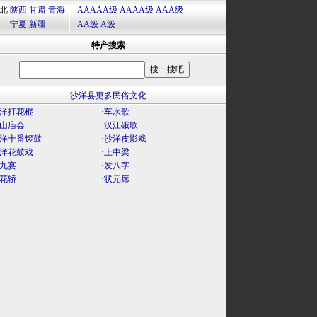
北
陕西
甘肃
青海
AAAAA级
AAAA级
AAA级
宁夏
新疆
AA级
A级
特产搜索
沙洋县更多民俗文化
洋打花棍
·
车水歌
山庙会
·
汉江硪歌
洋十番锣鼓
·
沙洋皮影戏
洋花鼓戏
·
上中梁
九宴
·
发八字
花轿
·
状元席