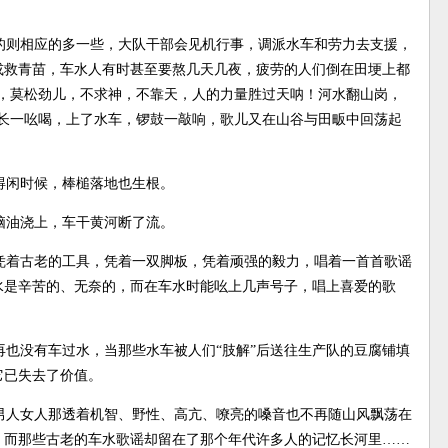
的则相应的多一些，大队干部会见机行事，调派水车和劳力去支援，
或救青苗，车水人有时甚至要熬几天几夜，疲劳的人们倒在田埂上都
们，莫松劲儿，不求神，不靠天，人的力量胜过天呐！河水翻山岗，
队长一吆喝，上了水车，锣鼓一敲响，歌儿又在山谷与田畈中回荡起
得闲时候，棒槌落地也生根。
脑油浇上，车干黄河断了流。
凭着古老的工具，凭着一双脚板，凭着顽强的毅力，唱着一首首歌谣
水是辛苦的、无奈的，而在车水时能吆上几声号子，唱上喜爱的歌
也没有车过水，当那些水车被人们“肢解”后送往生产队的豆腐铺填
它已失去了价值。
男人女人那透着机智、野性、高亢、嘹亮的嗓音也不再随山风飘荡在
，而那些古老的车水歌谣却留在了那个年代许多人的记忆长河里……