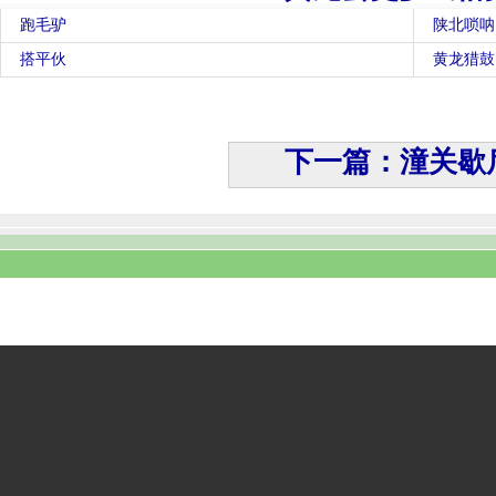
跑毛驴
陕北唢呐
搭平伙
黄龙猎鼓
下一篇：潼关歇