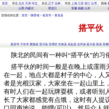
首页
华北
北京
天津
河北
东北
辽宁
吉林
华东
上海
江苏
浙江
台湾
西南
山西
内蒙古
黑龙江
安徽
福建
山东
您现在的位置：
首页
>
陕西省
>
延安市
>
黄龙县
搭平伙
延安市
子长市
黄陵县
宜川县
宝塔区
甘泉县
吴起县
志丹县
延川县
富县
安塞
陕北的民间有一种叫“搭平伙”的习
搭平伙的时间一般是在晚上或霪雨
在一起，地点大都是村子的中心，人又
者是光棍汉家，大家坐在一起山里上
有时人们在一起玩牌耍棋，或者听别人
长了大家都感觉有点饿，这时有人提议
口同声地说，能哩(可以)，然后众人