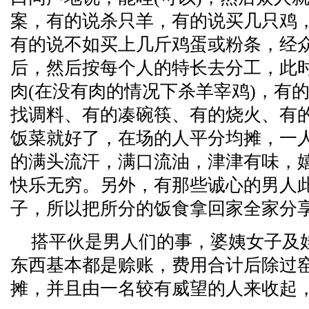
案，有的说杀只羊，有的说买几只鸡
有的说不如买上几斤鸡蛋或粉条，经
后，然后按每个人的特长去分工，此
肉(在没有肉的情况下杀羊宰鸡)，有
找调料、有的凑碗筷、有的烧火、有
饭菜就好了，在场的人平分均摊，一
的满头流汗，满口流油，津津有味，
快乐无穷。另外，有那些诚心的男人
子，所以把所分的饭食拿回家全家分
搭平伙是男人们的事，婆姨女子及
东西基本都是赊账，费用合计后除过
摊，并且由一名较有威望的人来收起