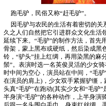
跑毛驴，民俗又称“赶毛驴”。
因毛驴与农民的生活有着密切的关系
久之人们自然把它引进群众文化生活
延续下来。“毛驴”的制作方法，首先
骨架，蒙上黑布或硬纸，然后染成黑色
铃，“驴头”挂上红绸，再用染黑的麻分
鬃”。表演时选一名英俊灵活的少女骑在
时中间为空心，演员站在中间，“毛驴
在演员的肩上)，少女双手紧握驴缰，
头真“毛驴”在跑动(其实少女和“毛驴
半身演“毛驴”的各种动作，上半身演骑
后跟一名头围白毛巾，身束红丝绸，