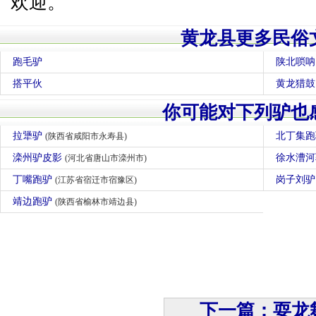
欢迎。
黄龙县更多民俗
跑毛驴
陕北唢呐
搭平伙
黄龙猎鼓
你可能对下列驴也
拉犟驴
北丁集
(陕西省咸阳市永寿县)
滦州驴皮影
徐水漕
(河北省唐山市滦州市)
丁嘴跑驴
岗子刘
(江苏省宿迁市宿豫区)
靖边跑驴
(陕西省榆林市靖边县)
下一篇：耍龙