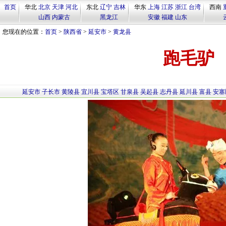
首页
华北
北京
天津
河北
东北
辽宁
吉林
华东
上海
江苏
浙江
台湾
西南
山西
内蒙古
黑龙江
安徽
福建
山东
您现在的位置：
首页
>
陕西省
>
延安市
>
黄龙县
跑毛驴
延安市
子长市
黄陵县
宜川县
宝塔区
甘泉县
吴起县
志丹县
延川县
富县
安塞