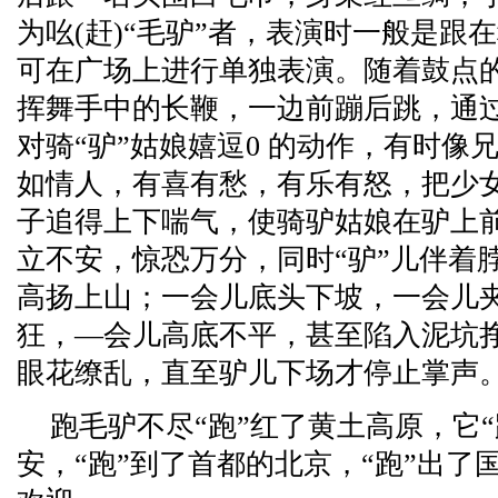
为吆(赶)“毛驴”者，表演时一般是跟
可在广场上进行单独表演。随着鼓点的
挥舞手中的长鞭，一边前蹦后跳，通
对骑“驴”姑娘嬉逗0 的动作，有时像
如情人，有喜有愁，有乐有怒，把少
子追得上下喘气，使骑驴姑娘在驴上
立不安，惊恐万分，同时“驴”儿伴着
高扬上山；一会儿底头下坡，一会儿
狂，—会儿高底不平，甚至陷入泥坑
眼花缭乱，直至驴儿下场才停止掌声
跑毛驴不尽“跑”红了黄土高原，它“
安，“跑”到了首都的北京，“跑”出