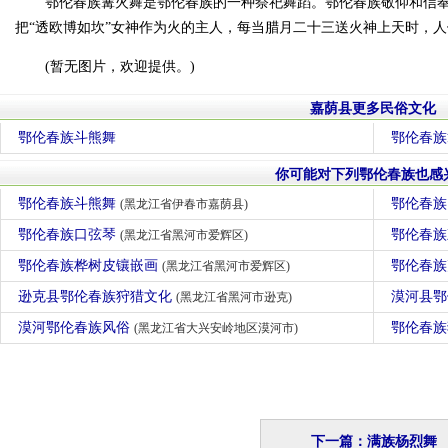
鄂伦春族篝火舞是鄂伦春族的一种祭祀舞蹈。鄂伦春族敬仰和信奉
把“透欧博如坎”女神作为火的主人，每当腊月二十三送火神上天时，
(暂无图片，欢迎提供。)
嘉荫县更多民俗文化
鄂伦春族斗熊舞
鄂伦春族
你可能对下列鄂伦春族也感
鄂伦春族斗熊舞
鄂伦春
(黑龙江省伊春市嘉荫县)
鄂伦春族口弦琴
鄂伦春
(黑龙江省黑河市爱辉区)
鄂伦春族桦树皮镶嵌画
鄂伦春
(黑龙江省黑河市爱辉区)
逊克县鄂伦春族狩猎文化
漠河县
(黑龙江省黑河市逊克)
漠河鄂伦春族风俗
鄂伦春
(黑龙江省大兴安岭地区漠河市)
下一篇：满族杨烈舞