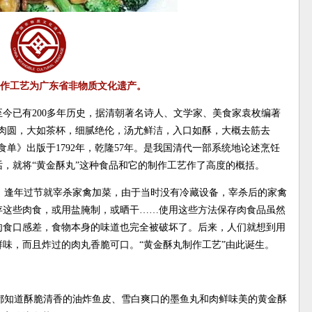
作工艺为广东省非物质文化遗产。
至今已有200多年历史，据清朝著名诗人、文学家、美食家袁枚编著
肉圆，大如茶杯，细腻绝伦，汤尤鲜洁，入口如酥，大概去筋去
单》出版于1792年，乾隆57年。是我国清代一部系统地论述烹饪
，就将“黄金酥丸”这种食品和它的制作工艺作了高度的概括。
，逢年过节就宰杀家禽加菜，由于当时没有冷藏设备，宰杀后的家禽
存这些肉食，或用盐腌制，或晒干……使用这些方法保存肉食品虽然
肉食口感差，食物本身的味道也完全被破坏了。后来，人们就想到用
味，而且炸过的肉丸香脆可口。“黄金酥丸制作工艺”由此诞生。
都知道酥脆清香的油炸鱼皮、雪白爽口的墨鱼丸和肉鲜味美的黄金酥