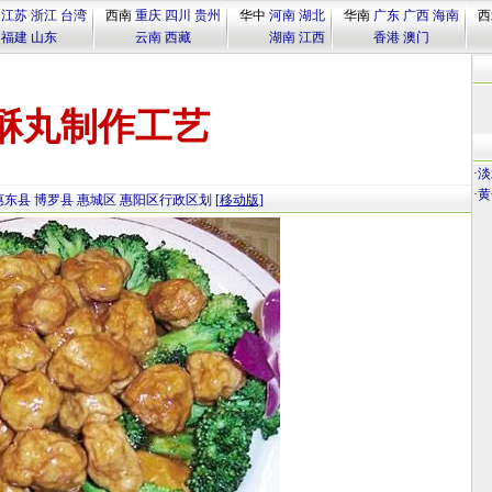
江苏
浙江
台湾
西南
重庆
四川
贵州
华中
河南
湖北
华南
广东
广西
海南
西
福建
山东
云南
西藏
湖南
江西
香港
澳门
酥丸制作工艺
·
淡
·
黄
惠东县
博罗县
惠城区
惠阳区行政区划
[移动版]