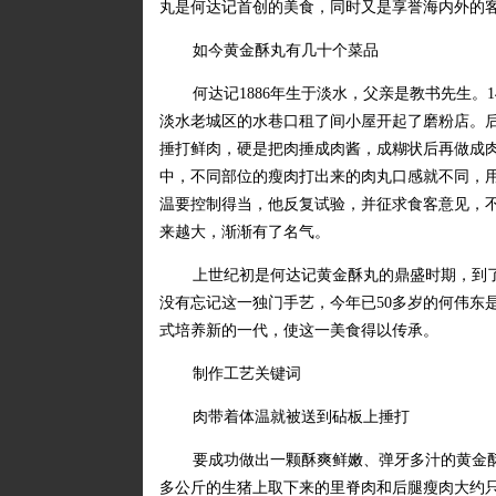
丸是何达记首创的美食，同时又是享誉海内外的
如今黄金酥丸有几十个菜品
何达记1886年生于淡水，父亲是教书先生。
淡水老城区的水巷口租了间小屋开起了磨粉店。
捶打鲜肉，硬是把肉捶成肉酱，成糊状后再做成
中，不同部位的瘦肉打出来的肉丸口感就不同，
温要控制得当，他反复试验，并征求食客意见，
来越大，渐渐有了名气。
上世纪初是何达记黄金酥丸的鼎盛时期，到了
没有忘记这一独门手艺，今年已50多岁的何伟东
式培养新的一代，使这一美食得以传承。
制作工艺关键词
肉带着体温就被送到砧板上捶打
要成功做出一颗酥爽鲜嫩、弹牙多汁的黄金酥
多公斤的生猪上取下来的里脊肉和后腿瘦肉大约只