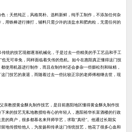
特色：天然纯正，风格简朴。选料新鲜，纯手工制作，不添加任何杂
作，用铁棒进行捶打，辅料只需少许的淡盐水和肥肉粒，无需任何的
多传统的技艺现都逐渐机械化，于是过去一些精美的手工艺品和手工
艺”也无可幸免，同样面临着失传的危机。如今在惠阳真正懂得这门技
，都使用机器进行制作，而且在制作时还会参杂一些膨松剂和味精，
了这门技艺的衰退，而随着过去一些比较正宗的老师傅相继去世，现
岁由父亲教授黄金酥丸制作技艺，是目前惠阳地区懂得黄金酥丸制作技
传下来的技艺无私地教授给有心的年轻人，惠阳裕华长富酒楼的行政
意的商户，很多都慕名来拜师学艺，求取“真经”。他通过长期实
保留地传授给他人，为发扬和传承这门传统技艺，他花了很多心血和