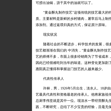
可捞出油锅，沥干其中的油就可以了。
“黄金酥丸制作技艺”这项传统的技艺最大的
质。主要材料是新鲜的乡村猪肉，屠宰后马上制
添加剂。通过返璞归真的方式，保证原汁原味。
现实状况
随着社会的不断进步，科学技术的发展，很
技艺都渐渐在我们的 中消失，“黄金酥丸制作技
艺的师傅不多，市面上很多经销商为了节省成本
因此已经很难吃到当年的味道。这种变化更加剧
惠阳真正懂得和掌握这门技艺的人越来越少。
代表性传承人
许林，男，1926年5月出生，淡水人。18
艺最具代表性和资格最老的传承人。他将家族祖
总厨李伟坚就是其中一位。现淡水一带经营酥丸生
践，不断研究，总结了不少宝贵的经验，且毫无