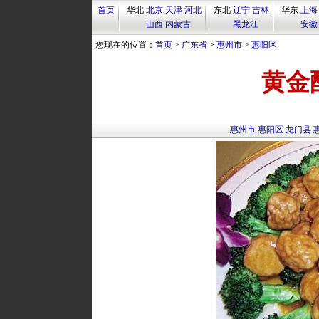
首页
华北
北京
天津
河北
东北
辽宁
吉林
华东
上海
山西
内蒙古
黑龙江
安徽
您现在的位置：
首页
>
广东省
>
惠州市
>
惠阳区
黄金
惠州市
惠阳区
龙门县