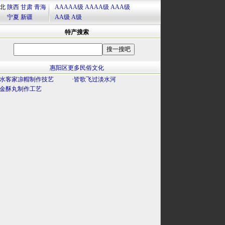
北
陕西
甘肃
青海
AAAAA级
AAAA级
AAA级
宁夏
新疆
AA级
A级
特产搜索
惠阳区更多民俗文化
水客家凉帽制作技艺
·
皆歌飞过淡水河
金酥丸制作工艺