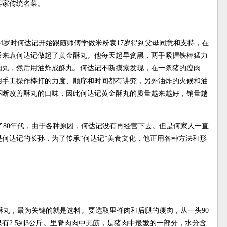
客家传统名菜。
14岁时何达记开始跟随师傅学做米粉袁17岁得到父母同意和支持，在
后来袁何达记做起了黄金酥丸。他每天起早贪黑，两手紧握铁棒猛力
肉丸，然后用油炸成酥丸。何达记不断摸索发现，在一条猪的瘦肉
用手工操作棒打的力度、顺序和时间都有讲究，另外油炸的火候和油
不断改善酥丸的口味，因此何达记黄金酥丸的质量越来越好，销量越
80年代，由于各种原因，何达记没有再经营下去。但是何家人一直
是何达记的长孙，为了传承“何达记”美食文化，他正用各种方法和形
丸，最为关键的就是选料。要选取里脊肉和后腿的瘦肉，从一头90
有2.5到3公斤。里脊肉肉中无筋，是猪肉中最嫩的一部分，水分含