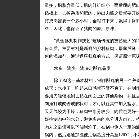
量多，脂肪含量低，肌肉纤维细小，而后腿肉肥
砧板上，去掉杂质和肥肉，挑出肉筋之后就要开
打成肉酱要一个多小时，全程打下来，累得手臂
料，因此，也保证了猪肉的原汁原味。
“黄金酥丸制作技艺”这项传统的技艺最大的
何杂质。主要材料是新鲜的乡村猪肉，屠宰后马
何的添加剂。通过返璞归真的方式，保证原汁原
水多一滴少一滴决定酥丸品质
除了肉这一基本材料，制作酥丸的另一个关
成形；水少了，吃起来口感就不酥不爽了。在制
要用刀轻轻地刮去粘在肉面上的其他杂物，并且
肉捶打成肉酱成胶状时，才可以往其中加入盐水
天天气较为干燥，猪肉中水分较少，肉质也更好
好控制肉中的水分，避免多余的水分进入肉丸，
肉丸之后便可以下油锅炸了。在锅中倒入一定的油
锅内，然后迅速加温使油锅温度升高至120℃，