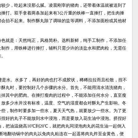
肉较少，吃起来没那么腻。凌晨刚宰的猪肉，还带着体温就被送到了
始捶打。双手拿着两条加起来有3公斤重的铁棒一直捶打，把生肉捶
都会抬不起来。制作酥丸除了调味的盐等调料，不添加面粉或其他材
特色就是：天然纯正，风格简朴。选料新鲜，纯手工制作，不添加任
上制作，用铁棒进行捶打，辅料只需少许的淡盐水和肥肉粒，无需任
味。
键是水。水多了，再好的肉也打不成胶状，稀稀拉拉而且松散，捏不
作酥丸时，要控制好几个步骤的水分。首先，不能用清水清洗猪肉，
去掉其中的肥肉。在捶打瘦肉的过程中，不能添加任何水分，直至瘦
。放多少水并没有标准，温度、空气的湿度都会对酥丸产生影响。冬
一些，制作时要多加一些水，夏天天气热，就要放少一些水。为了更
挤捏好的丸子不能放到水中浸泡，而是要放入花生油中浸泡。挤捏好
，把油温烧高10℃到20℃，就把肉丸同浸泡肉丸的花生油一起倒入
不断地翻动锅中的肉丸以免肉丸粘连在一起遥将肉丸炸至金黄色，便