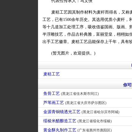
代表性传承人：马文侠
麦秸工艺因其制作材料为麦杆而得名，又称
工艺，已有1500余年历史。其选用优质小麦杆
等十几道加工处理工序，吸收借鉴国画、版画、剪
半浮雕技艺，作品古朴典雅，富丽堂皇，栩栩如
出手工艺徽章。麦秸工艺品能保存上千年，具有
(暂无图片，欢迎提供。)
麦秸工艺
你可
鱼骨工艺
(黑龙江省佳木斯市同江)
芦苇画工艺
(黑龙江省大庆市萨尔图区)
金源青铜镜透光工艺
(黑龙江省哈尔滨市阿城)
绥棱米醋酿造工艺
(黑龙江省绥化市绥棱)
黄金酥丸制作工艺
(广东省惠州市惠阳区)