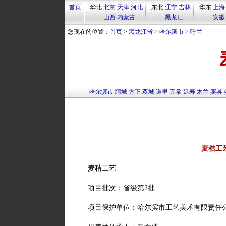
首页
华北
北京
天津
河北
东北
辽宁
吉林
华东
上海
山西
内蒙古
黑龙江
安徽
您现在的位置：
首页
>
黑龙江省
>
哈尔滨市
>
呼兰
哈尔滨市
阿城
方正
双城
道里
五常
延寿
木兰
宾县
麦秸工
麦秸工艺
项目批次：省级第2批
项目保护单位：哈尔滨市工艺美术有限责任