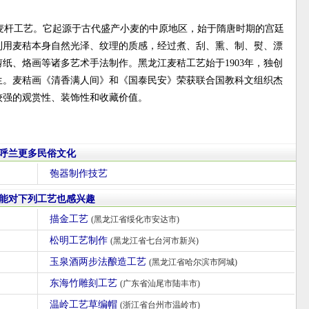
麦杆工艺。它起源于古代盛产小麦的中原地区，始于隋唐时期的宫廷
，利用麦秸本身自然光泽、纹理的质感，经过煮、刮、熏、制、熨、漂
纸、烙画等诸多艺术手法制作。黑龙江麦秸工艺始于1903年，独创
生。麦秸画《清香满人间》和《国泰民安》荣获联合国教科文组织杰
较强的观赏性、装饰性和收藏价值。
呼兰更多民俗文化
匏器制作技艺
能对下列工艺也感兴趣
描金工艺
(黑龙江省绥化市安达市)
松明工艺制作
(黑龙江省七台河市新兴)
玉泉酒两步法酿造工艺
(黑龙江省哈尔滨市阿城)
东海竹雕刻工艺
(广东省汕尾市陆丰市)
温岭工艺草编帽
(浙江省台州市温岭市)