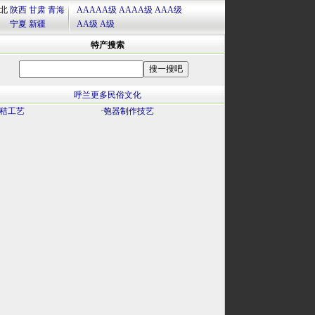
北
陕西
甘肃
青海
AAAAA级
AAAA级
AAA级
宁夏
新疆
AA级
A级
特产搜索
呼兰更多民俗文化
秸工艺
·
匏器制作技艺