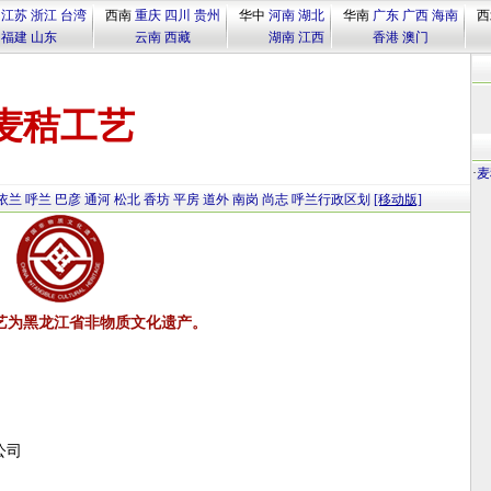
江苏
浙江
台湾
西南
重庆
四川
贵州
华中
河南
湖北
华南
广东
广西
海南
西
福建
山东
云南
西藏
湖南
江西
香港
澳门
麦秸工艺
·
麦
依兰
呼兰
巴彦
通河
松北
香坊
平房
道外
南岗
尚志
呼兰行政区划
[移动版]
艺为黑龙江省非物质文化遗产。
公司