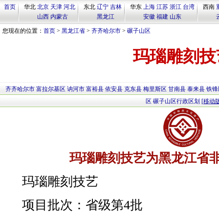
首页
华北
北京
天津
河北
东北
辽宁
吉林
华东
上海
江苏
浙江
台湾
西南
山西
内蒙古
黑龙江
安徽
福建
山东
您现在的位置：
首页
>
黑龙江省
>
齐齐哈尔市
>
碾子山区
玛瑙雕刻技
齐齐哈尔市
富拉尔基区
讷河市
富裕县
依安县
克东县
梅里斯区
甘南县
泰来县
铁锋
区
碾子山区行政区划
[移动版
玛瑙雕刻技艺为黑龙江省
玛瑙雕刻技艺
项目批次：省级第4批