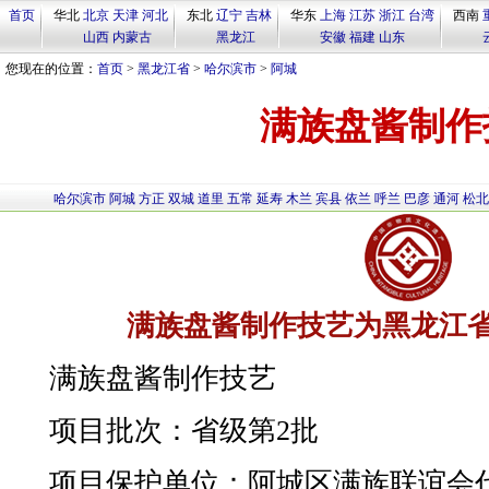
首页
华北
北京
天津
河北
东北
辽宁
吉林
华东
上海
江苏
浙江
台湾
西南
山西
内蒙古
黑龙江
安徽
福建
山东
您现在的位置：
首页
>
黑龙江省
>
哈尔滨市
>
阿城
满族盘酱制作
哈尔滨市
阿城
方正
双城
道里
五常
延寿
木兰
宾县
依兰
呼兰
巴彦
通河
松北
满族盘酱制作技艺为黑龙江
满族盘酱制作技艺
项目批次：省级第2批
项目保护单位：阿城区满族联谊会