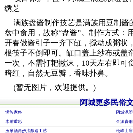
绣芝
满族盘酱制作技艺是满族用豆制酱
盘中食用，故称“盘酱”。制作方式：
开春做酱引子一齐下缸，搅动成粥状
根筷子不倒即可。缸口盖上纱布或盖帘
一次，不需打耙撇沫，10天左右即可
暗红，自然无豆瓣，香味扑鼻。
(暂无图片，欢迎提供。)
阿城更多民俗
满族家祭
阿城泥塑
木雕重彩
金源青铜
玉泉酒两步法酿造工艺
松峰山庙