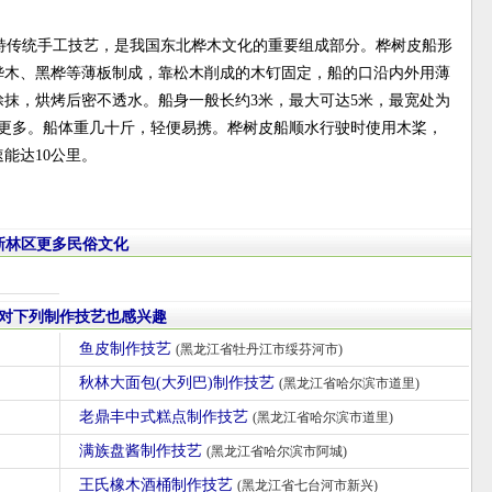
特传统手工技艺，是我国东北桦木文化的重要组成部分。桦树皮船形
桦木、黑桦等薄板制成，靠松木削成的木钉固定，船的口沿内外用薄
抹，烘烤后密不透水。船身一般长约3米，最大可达5米，最宽处为
甚至更多。船体重几十斤，轻便易携。桦树皮船顺水行驶时使用木桨，
能达10公里。
新林区更多民俗文化
对下列制作技艺也感兴趣
鱼皮制作技艺
(黑龙江省牡丹江市绥芬河市)
秋林大面包(大列巴)制作技艺
(黑龙江省哈尔滨市道里)
老鼎丰中式糕点制作技艺
(黑龙江省哈尔滨市道里)
满族盘酱制作技艺
(黑龙江省哈尔滨市阿城)
王氏橡木酒桶制作技艺
(黑龙江省七台河市新兴)