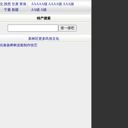
北
陕西
甘肃
青海
AAAAA级
AAAA级
AAA级
宁夏
新疆
AA级
A级
特产搜索
新林区更多民俗文化
伦春族桦树皮船制作技艺