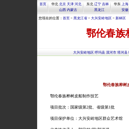
首页
华北
北京
天津
河北
东北
辽宁
吉林
华东
上海
山西
内蒙古
黑龙江
安徽
您现在的位置：
首页
>
黑龙江省
>
大兴安岭地区
>
新林区
鄂伦春族
大兴安岭地区
呼玛县
漠河市
塔河县
鄂伦春族桦树
鄂伦春族桦树皮船制作技艺
项目批次：国家级第2批、省级第1批
项目保护单位：大兴安岭地区群众艺术馆