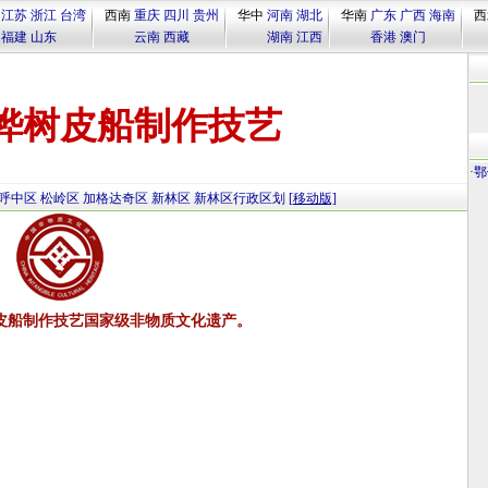
江苏
浙江
台湾
西南
重庆
四川
贵州
华中
河南
湖北
华南
广东
广西
海南
西
福建
山东
云南
西藏
湖南
江西
香港
澳门
桦树皮船制作技艺
·
鄂
呼中区
松岭区
加格达奇区
新林区
新林区行政区划
[移动版]
皮船制作技艺国家级非物质文化遗产。