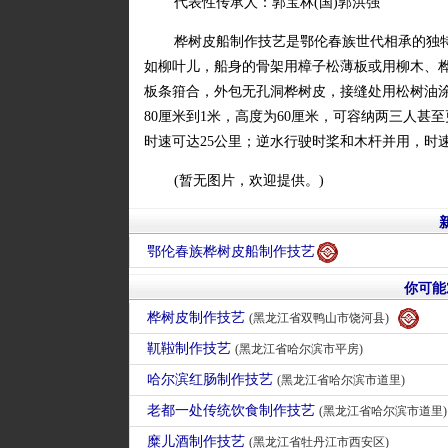
代表性传承人：郭宝林(国)郭洪强
桦树皮船制作技艺是鄂伦春族世代相承的独
如柳叶儿，船身的骨架用樟子松薄板或用柳木、
板条箝合，外包无孔洞桦树皮，接缝处用松树油涂
80厘米到1米，高度为60厘米，可容纳两三人
时速可达25公里；逆水行驶时桨和木杆并用，时速
(暂无图片，欢迎提供。)
鄂伦春族桦树皮船制作技艺
你可能
桦树皮制作技艺
(黑龙江省双鸭山市饶河县)
靰鞡制作技艺
(黑龙江省哈尔滨市平房)
哈尔滨红肠制作技艺
(黑龙江省哈尔滨市道里)
老都一处传统饮食制作技艺
(黑龙江省哈尔滨市道里)
糜儿酒制作技艺
(黑龙江省牡丹江市西安区)