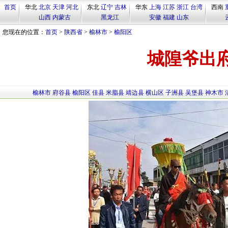
首页
华北
北京
天津
河北
东北
辽宁
吉林
华东
上海
江苏
浙江
台湾
西南
山西
内蒙古
黑龙江
安徽
福建
山东
您现在的位置：
首页
>
陕西省
>
榆林市
>
榆阳区
城隍爷出
榆林市
府谷县
榆阳区
佳县
米脂县
靖边县
横山区
子洲县
吴堡县
神木市