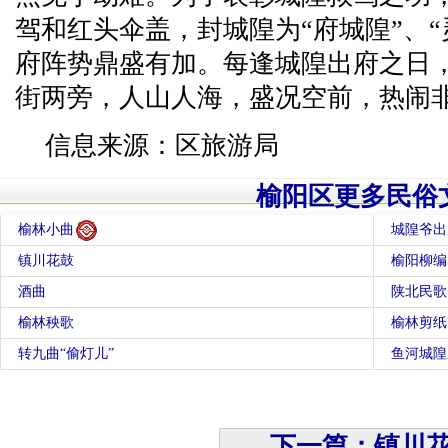
驾和红头伞盖，封城隍为“府城隍”、
府阵势鼎盛有加。每逢城隍出府之日
街两旁，人山人海，盛况空前，热闹
信息来源：区旅游局
榆阳区更多民俗
榆林小曲
城隍爷出
镇川花鼓
榆阳柳编
酒曲
陕北民歌
榆林秧歌
榆林剪纸
转九曲“偷灯儿”
鱼河城隍
下一篇：镇川