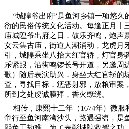
“城隍爷出府”是鱼河乡镇一项悠久
衍的民俗传统文化活动。每逢正月十
庙城隍爷出府之日，鼓乐齐鸣，炮声
女云集古庙，街道人潮涌动，龙虎月
引，城隍乘坐八抬大红官轿，灯官身
乐紧跟，沿街鸣锣长号开道，另邀周
歌）随后表演助兴，身坐大红官轿的
查，寻找目标，惩恶射邪，放粮审案
所到之处虔诚膜拜，香火缭绕。
相传，康熙十二年（1674年）微
帝行至鱼河南湾沙头，路遇强盗，是
熙免于劫难。为了表彰城隍救驾之功